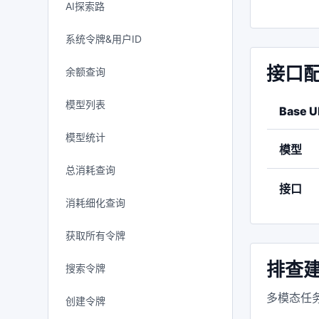
AI探索路
系统令牌&用户ID
接口
余额查询
模型列表
Base U
模型统计
模型
总消耗查询
接口
消耗细化查询
获取所有令牌
排查
搜索令牌
多模态任务
创建令牌