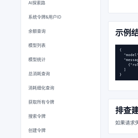
AI探索路
系统令牌&用户ID
示例
余额查询
模型列表
{

  "mode
模型统计
  "messag
    {"r
  ]

总消耗查询
}
消耗细化查询
获取所有令牌
排查
搜索令牌
如果请求失
创建令牌