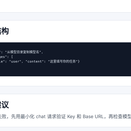
结构
l": "从模型目录复制模型名",

es": [

ole": "user", "content": "这里填写你的任务"}

建议
败，先用最小化 chat 请求验证 Key 和 Base URL，