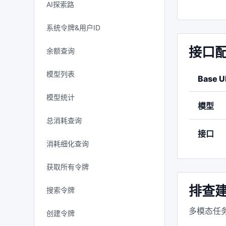
AI探索路
系统令牌&用户ID
接口
余额查询
模型列表
Base U
模型统计
模型
总消耗查询
接口
消耗细化查询
获取所有令牌
排查
搜索令牌
多模态任务
创建令牌