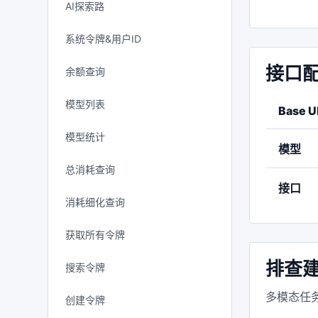
AI探索路
系统令牌&用户ID
接口
余额查询
模型列表
Base U
模型统计
模型
总消耗查询
接口
消耗细化查询
获取所有令牌
排查
搜索令牌
多模态任务
创建令牌