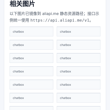
相关图片
以下图片已镜像到 aliapi.me 静态资源路径；接口示
例统一使用
。
https://api.aliapi.me/v1
chatbox
chatbox
chatbox
chatbox
chatbox
chatbox
chatbox
chatbox
chatbox
chatbox
chatbox
chatbox