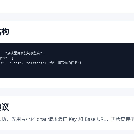
结构
l": "从模型目录复制模型名",

es": [

ole": "user", "content": "这里填写你的任务"}

建议
败，先用最小化 chat 请求验证 Key 和 Base URL，