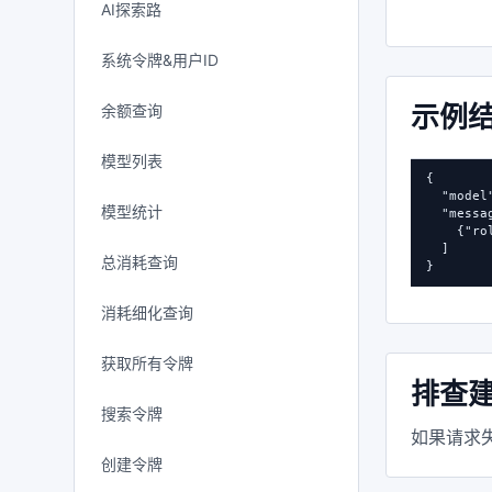
AI探索路
系统令牌&用户ID
示例
余额查询
模型列表
{

  "mode
模型统计
  "messag
    {"r
  ]

总消耗查询
}
消耗细化查询
获取所有令牌
排查
搜索令牌
如果请求失
创建令牌