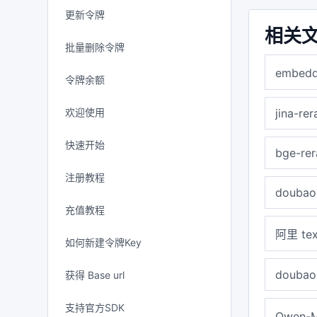
更新令牌
相关
批量删除令牌
embed
令牌余额
欢迎使用
jina-re
快速开始
bge-rer
注册教程
doubao
充值教程
阿里 tex
如何新建令牌Key
doubao
获得 Base url
支持官方SDK
Qwen