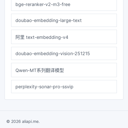
bge-reranker-v2-m3-free
doubao-embedding-large-text
阿里 text-embedding-v4
doubao-embedding-vision-251215
Qwen-MT系列翻译模型
perplexity-sonar-pro-ssvip
© 2026 aliapi.me.