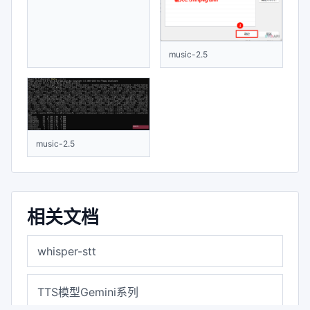
music-2.5
music-2.5
music-2.5
相关文档
whisper-stt
TTS模型Gemini系列