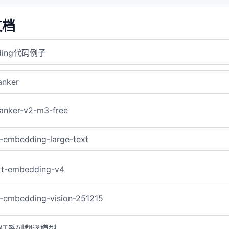
文档
ding代码例子
ranker
anker-v2-m3-free
-embedding-large-text
t-embedding-v4
-embedding-vision-251215
-MT系列翻译模型