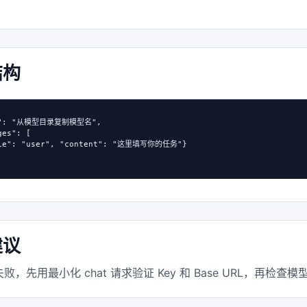
结构
l": "从模型目录复制模型名",

es": [

ole": "user", "content": "这里填写你的任务"}

建议
败，先用最小化 chat 请求验证 Key 和 Base URL，