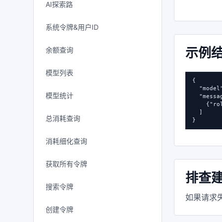
AI探索路
系统令牌&用户ID
示例
余额查询
模型列表
{

  "mode
模型统计
  "messag
    {"r
  ]

总消耗查询
}
消耗细化查询
获取所有令牌
排查
搜索令牌
如果请求失
创建令牌