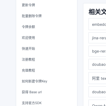
更新令牌
相关
批量删除令牌
embed
令牌余额
欢迎使用
jina-re
快速开始
bge-rer
注册教程
doubao
充值教程
阿里 tex
如何新建令牌Key
doubao
获得 Base url
支持官方SDK
Qwen