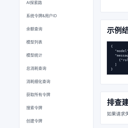
AI探索路
系统令牌&用户ID
示例
余额查询
模型列表
{

  "mode
模型统计
  "messag
    {"r
  ]

总消耗查询
}
消耗细化查询
获取所有令牌
排查
搜索令牌
如果请求失
创建令牌