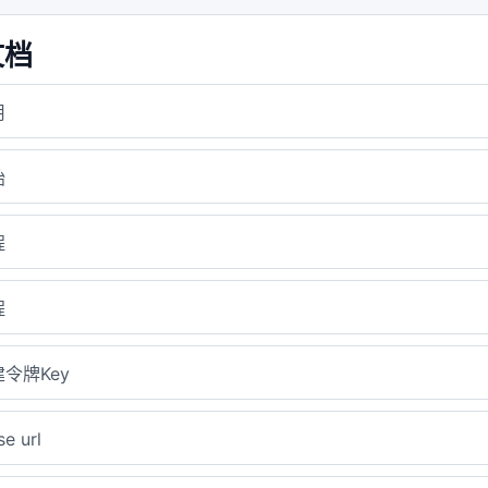
文档
用
始
程
程
令牌Key
e url