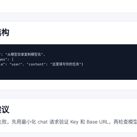
结构
l": "从模型目录复制模型名",

es": [

ole": "user", "content": "这里填写你的任务"}

建议
败，先用最小化 chat 请求验证 Key 和 Base URL，