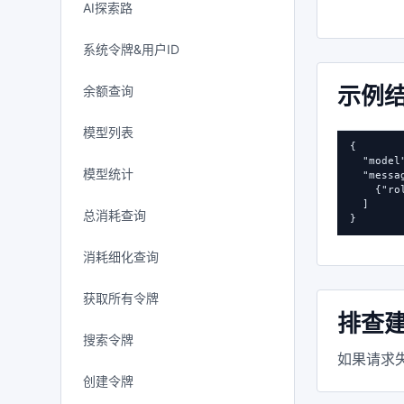
AI探索路
系统令牌&用户ID
示例
余额查询
模型列表
{

  "mode
模型统计
  "messag
    {"r
  ]

总消耗查询
}
消耗细化查询
获取所有令牌
排查
搜索令牌
如果请求失
创建令牌