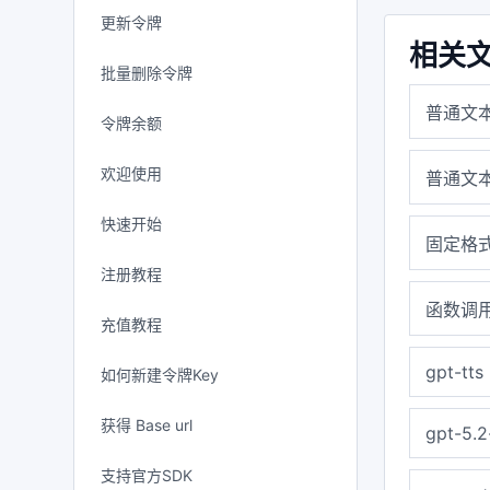
更新令牌
相关
批量删除令牌
普通文
令牌余额
欢迎使用
普通文
快速开始
固定格式
注册教程
函数调用F
充值教程
gpt-tts
如何新建令牌Key
获得 Base url
gpt-5.2
支持官方SDK