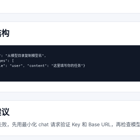
结构
l": "从模型目录复制模型名",

es": [

ole": "user", "content": "这里填写你的任务"}

建议
败，先用最小化 chat 请求验证 Key 和 Base URL，