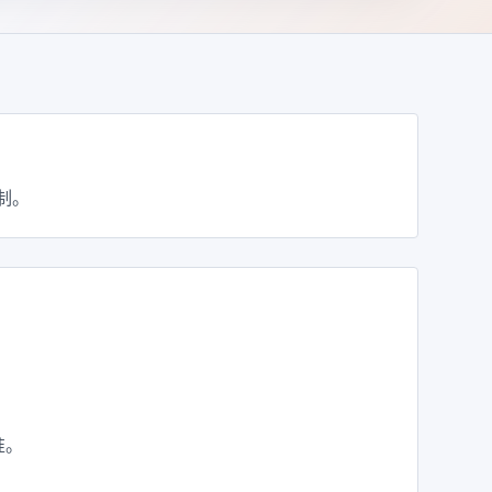
制。
准。