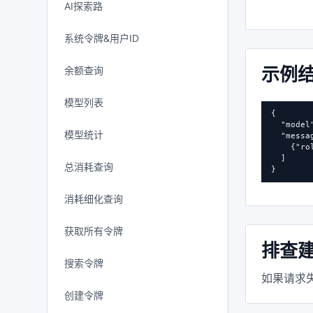
AI探索路
系统令牌&用户ID
示例
余额查询
模型列表
{

  "mode
模型统计
  "messag
    {"r
  ]

总消耗查询
}
消耗细化查询
获取所有令牌
排查
搜索令牌
如果请求失
创建令牌