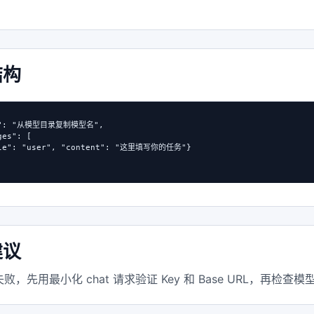
结构
l": "从模型目录复制模型名",

es": [

ole": "user", "content": "这里填写你的任务"}

建议
败，先用最小化 chat 请求验证 Key 和 Base URL，