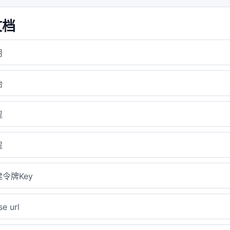
文档
用
始
程
程
令牌Key
e url