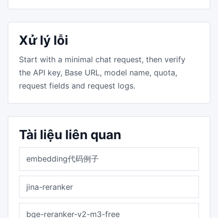
Xử lý lỗi
Start with a minimal chat request, then verify
the API key, Base URL, model name, quota,
request fields and request logs.
Tài liệu liên quan
embedding代码例子
jina-reranker
bge-reranker-v2-m3-free