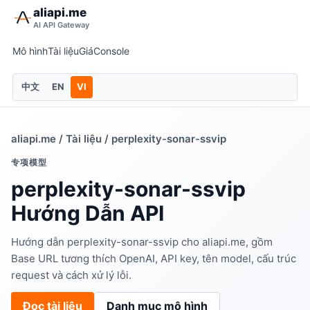
aliapi.me
AI API Gateway
Mô hình
Tài liệu
Giá
Console
中文
EN
VI
aliapi.me
/
Tài liệu
/ perplexity-sonar-ssvip
专项模型
perplexity-sonar-ssvip
Hướng Dẫn API
Hướng dẫn perplexity-sonar-ssvip cho aliapi.me, gồm
Base URL tương thích OpenAI, API key, tên model, cấu trúc
request và cách xử lý lỗi.
Đọc tài liệu
Danh mục mô hình