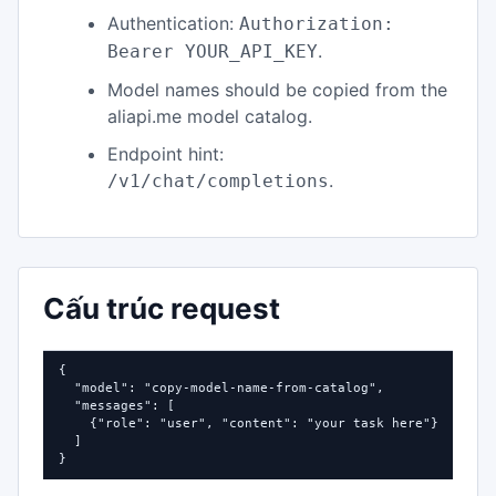
Authentication:
Authorization:
.
Bearer YOUR_API_KEY
Model names should be copied from the
aliapi.me model catalog.
Endpoint hint:
.
/v1/chat/completions
Cấu trúc request
{

  "model": "copy-model-name-from-catalog",

  "messages": [

    {"role": "user", "content": "your task here"}

  ]

}