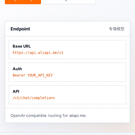
Endpoint
专项模型
Base URL
https://api.aliapi.me/v1
Auth
Bearer YOUR_API_KEY
API
/v1/chat/completions
OpenAI-compatible routing for aliapi.me.