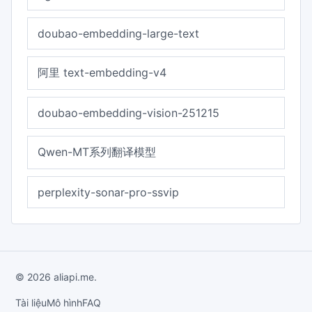
doubao-embedding-large-text
阿里 text-embedding-v4
doubao-embedding-vision-251215
Qwen-MT系列翻译模型
perplexity-sonar-pro-ssvip
© 2026 aliapi.me.
Tài liệu
Mô hình
FAQ