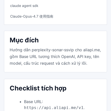
claude agent sdk
Claude-Opus-4.7 使用指南
Mục đích
Hướng dẫn perplexity-sonar-ssvip cho aliapi.me,
gồm Base URL tương thích OpenAI, API key, tên
model, cấu trúc request và cách xử lý lỗi.
Checklist tích hợp
Base URL:
.
https://api.aliapi.me/v1