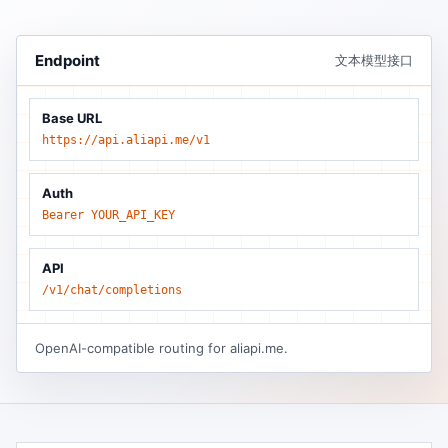
Endpoint
文本模型接口
Base URL
https://api.aliapi.me/v1
Auth
Bearer YOUR_API_KEY
API
/v1/chat/completions
OpenAI-compatible routing for aliapi.me.