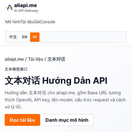
aliapi.me
AI API Gateway
Mô hình
Tài liệu
Giá
Console
中文
EN
VI
aliapi.me
/
Tài liệu
/ 文本对话
文本模型接口
文本对话 Hướng Dẫn API
Hướng dẫn 文本对话 cho aliapi.me, gồm Base URL tương
thích OpenAI, API key, tên model, cấu trúc request và cách
xử lý lỗi.
Đọc tài liệu
Danh mục mô hình