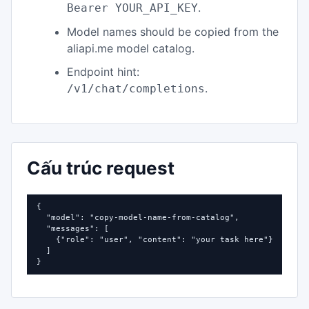
.
Bearer YOUR_API_KEY
Model names should be copied from the
aliapi.me model catalog.
Endpoint hint:
.
/v1/chat/completions
Cấu trúc request
{

  "model": "copy-model-name-from-catalog",

  "messages": [

    {"role": "user", "content": "your task here"}

  ]

}