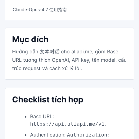
Claude-Opus-4.7 使用指南
Mục đích
Hướng dẫn 文本对话 cho aliapi.me, gồm Base
URL tương thích OpenAI, API key, tên model, cấu
trúc request và cách xử lý lỗi.
Checklist tích hợp
Base URL:
.
https://api.aliapi.me/v1
Authentication:
Authorization: