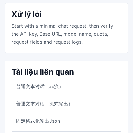
Xử lý lỗi
Start with a minimal chat request, then verify
the API key, Base URL, model name, quota,
request fields and request logs.
Tài liệu liên quan
普通文本对话（非流）
普通文本对话（流式输出）
固定格式化输出Json