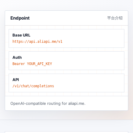
Endpoint
平台介绍
Base URL
https://api.aliapi.me/v1
Auth
Bearer YOUR_API_KEY
API
/v1/chat/completions
OpenAI-compatible routing for aliapi.me.