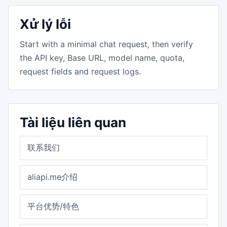
Xử lý lỗi
Start with a minimal chat request, then verify
the API key, Base URL, model name, quota,
request fields and request logs.
Tài liệu liên quan
联系我们
aliapi.me介绍
平台优势/特色