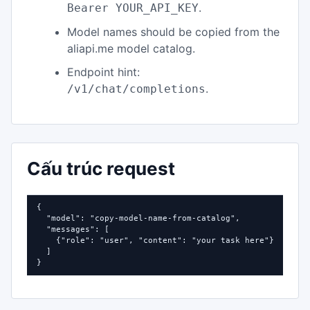
.
Bearer YOUR_API_KEY
Model names should be copied from the
aliapi.me model catalog.
Endpoint hint:
.
/v1/chat/completions
Cấu trúc request
{

  "model": "copy-model-name-from-catalog",

  "messages": [

    {"role": "user", "content": "your task here"}

  ]

}