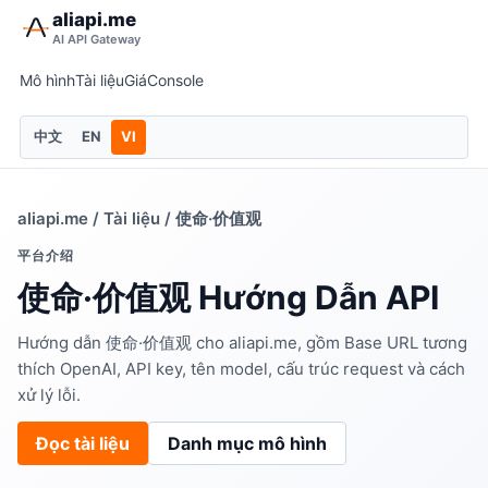
aliapi.me
AI API Gateway
Mô hình
Tài liệu
Giá
Console
中文
EN
VI
aliapi.me
/
Tài liệu
/ 使命·价值观
平台介绍
使命·价值观 Hướng Dẫn API
Hướng dẫn 使命·价值观 cho aliapi.me, gồm Base URL tương
thích OpenAI, API key, tên model, cấu trúc request và cách
xử lý lỗi.
Đọc tài liệu
Danh mục mô hình