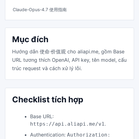
Claude-Opus-4.7 使用指南
Mục đích
Hướng dẫn 使命·价值观 cho aliapi.me, gồm Base
URL tương thích OpenAI, API key, tên model, cấu
trúc request và cách xử lý lỗi.
Checklist tích hợp
Base URL:
.
https://api.aliapi.me/v1
Authentication:
Authorization: