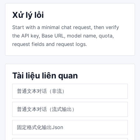
Xử lý lỗi
Start with a minimal chat request, then verify
the API key, Base URL, model name, quota,
request fields and request logs.
Tài liệu liên quan
普通文本对话（非流）
普通文本对话（流式输出）
固定格式化输出Json