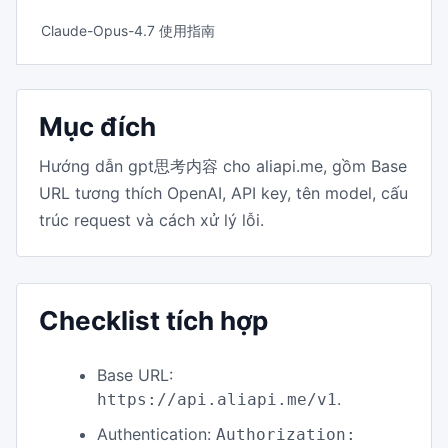
Claude-Opus-4.7 使用指南
Mục đích
Hướng dẫn gpt思考内容 cho aliapi.me, gồm Base
URL tương thích OpenAI, API key, tên model, cấu
trúc request và cách xử lý lỗi.
Checklist tích hợp
Base URL:
.
https://api.aliapi.me/v1
Authentication:
Authorization: