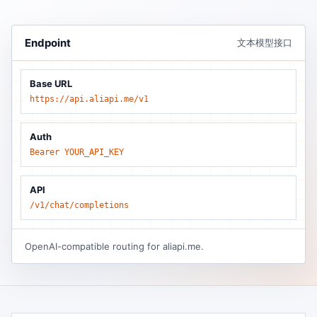
Endpoint
文本模型接口
Base URL
https://api.aliapi.me/v1
Auth
Bearer YOUR_API_KEY
API
/v1/chat/completions
OpenAI-compatible routing for aliapi.me.