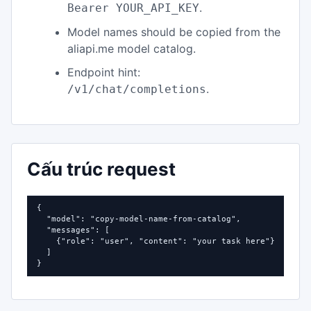
.
Bearer YOUR_API_KEY
Model names should be copied from the
aliapi.me model catalog.
Endpoint hint:
.
/v1/chat/completions
Cấu trúc request
{

  "model": "copy-model-name-from-catalog",

  "messages": [

    {"role": "user", "content": "your task here"}

  ]

}