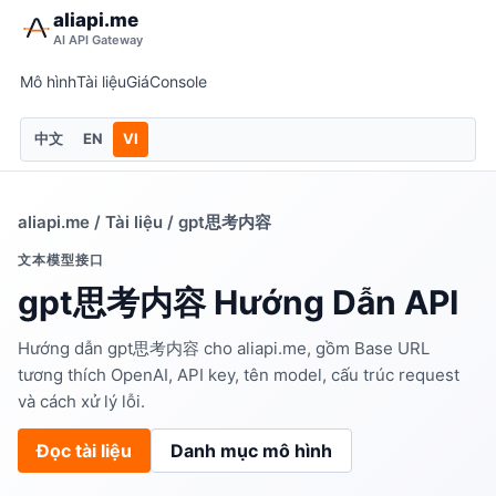
aliapi.me
AI API Gateway
Mô hình
Tài liệu
Giá
Console
中文
EN
VI
aliapi.me
/
Tài liệu
/ gpt思考内容
文本模型接口
gpt思考内容 Hướng Dẫn API
Hướng dẫn gpt思考内容 cho aliapi.me, gồm Base URL
tương thích OpenAI, API key, tên model, cấu trúc request
và cách xử lý lỗi.
Đọc tài liệu
Danh mục mô hình