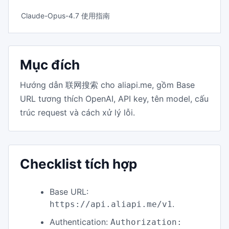
Claude-Opus-4.7 使用指南
Mục đích
Hướng dẫn 联网搜索 cho aliapi.me, gồm Base
URL tương thích OpenAI, API key, tên model, cấu
trúc request và cách xử lý lỗi.
Checklist tích hợp
Base URL:
.
https://api.aliapi.me/v1
Authentication:
Authorization: