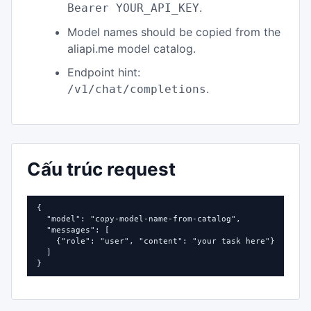
.
Bearer YOUR_API_KEY
Model names should be copied from the
aliapi.me model catalog.
Endpoint hint:
.
/v1/chat/completions
Cấu trúc request
{

  "model": "copy-model-name-from-catalog",

  "messages": [

    {"role": "user", "content": "your task here"}

  ]

}