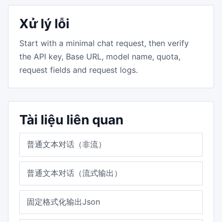
Xử lý lỗi
Start with a minimal chat request, then verify
the API key, Base URL, model name, quota,
request fields and request logs.
Tài liệu liên quan
普通文本对话（非流）
普通文本对话（流式输出）
固定格式化输出Json