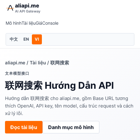
aliapi.me
AI API Gateway
Mô hình
Tài liệu
Giá
Console
中文
EN
VI
aliapi.me
/
Tài liệu
/ 联网搜索
文本模型接口
联网搜索 Hướng Dẫn API
Hướng dẫn 联网搜索 cho aliapi.me, gồm Base URL tương
thích OpenAI, API key, tên model, cấu trúc request và cách
xử lý lỗi.
Đọc tài liệu
Danh mục mô hình