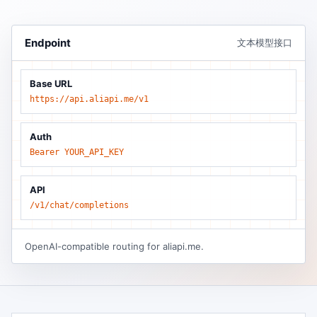
Endpoint
文本模型接口
Base URL
https://api.aliapi.me/v1
Auth
Bearer YOUR_API_KEY
API
/v1/chat/completions
OpenAI-compatible routing for aliapi.me.