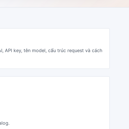
API key, tên model, cấu trúc request và cách
alog.