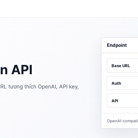
Endpoint
 API
Base URL
Auth
 tương thích OpenAI, API key,
API
OpenAI-compatib