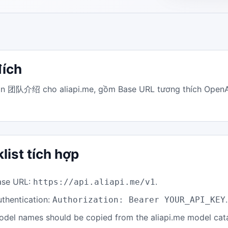
ích
 团队介绍 cho aliapi.me, gồm Base URL tương thích OpenAI, 
list tích hợp
ase URL:
.
https://api.aliapi.me/v1
uthentication:
.
Authorization: Bearer YOUR_API_KEY
odel names should be copied from the aliapi.me model cat