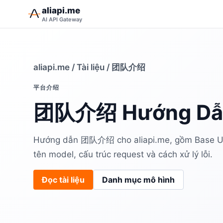
aliapi.me
AI API Gateway
aliapi.me
/
Tài liệu
/ 团队介绍
平台介绍
团队介绍 Hướng Dẫn
Hướng dẫn 团队介绍 cho aliapi.me, gồm Base URL
tên model, cấu trúc request và cách xử lý lỗi.
Đọc tài liệu
Danh mục mô hình