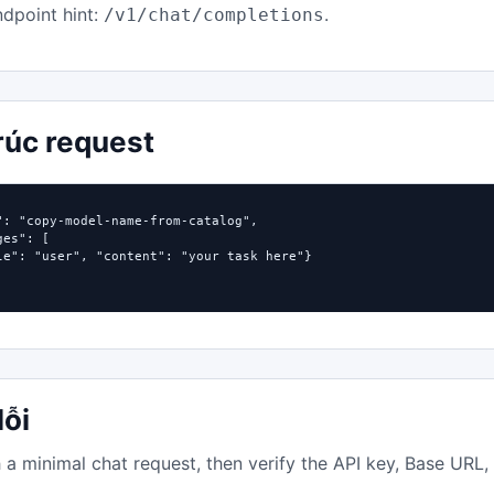
dpoint hint:
.
/v1/chat/completions
rúc request
": "copy-model-name-from-catalog",

es": [

le": "user", "content": "your task here"}

lỗi
h a minimal chat request, then verify the API key, Base URL