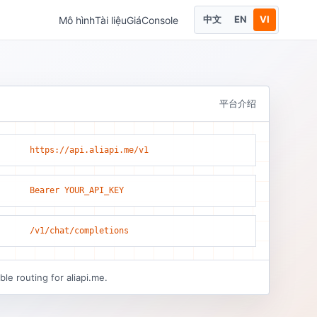
中文
EN
VI
Mô hình
Tài liệu
Giá
Console
平台介绍
https://api.aliapi.me/v1
Bearer YOUR_API_KEY
/v1/chat/completions
le routing for aliapi.me.