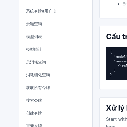
En
系统令牌&用户ID
余额查询
Cấu t
模型列表
模型统计
{

  "model
总消耗查询
  "messag
    {"ro
  ]

消耗细化查询
}
获取所有令牌
搜索令牌
Xử lý 
创建令牌
Start wit
更新令牌
logs.