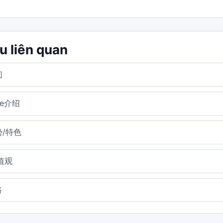
ệu liên quan
们
.me介绍
/特色
值观
路