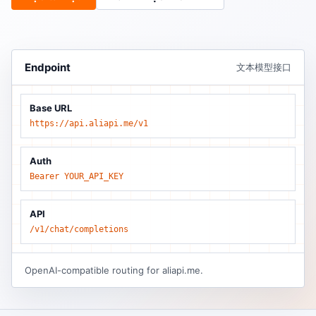
Endpoint
文本模型接口
Base URL
https://api.aliapi.me/v1
Auth
Bearer YOUR_API_KEY
API
/v1/chat/completions
OpenAI-compatible routing for aliapi.me.