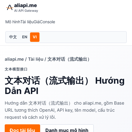
aliapi.me
AI API Gateway
Mô hình
Tài liệu
Giá
Console
中文
EN
VI
aliapi.me
/
Tài liệu
/ 文本对话（流式输出）
文本模型接口
文本对话（流式输出） Hướng
Dẫn API
Hướng dẫn 文本对话（流式输出） cho aliapi.me, gồm Base
URL tương thích OpenAI, API key, tên model, cấu trúc
request và cách xử lý lỗi.
Đọc tài liệu
Danh mục mô hình