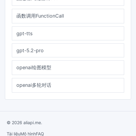
函数调用FunctionCall
gpt-tts
gpt-5.2-pro
openai绘图模型
openai多轮对话
© 2026 aliapi.me.
Tài liệu
Mô hình
FAQ