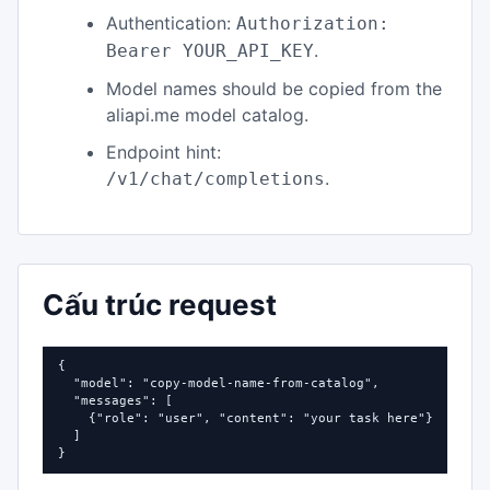
Authentication:
Authorization:
.
Bearer YOUR_API_KEY
Model names should be copied from the
aliapi.me model catalog.
Endpoint hint:
.
/v1/chat/completions
Cấu trúc request
{

  "model": "copy-model-name-from-catalog",

  "messages": [

    {"role": "user", "content": "your task here"}

  ]

}