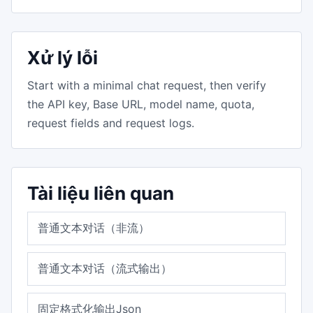
Xử lý lỗi
Start with a minimal chat request, then verify
the API key, Base URL, model name, quota,
request fields and request logs.
Tài liệu liên quan
普通文本对话（非流）
普通文本对话（流式输出）
固定格式化输出Json