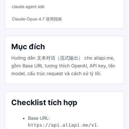
claude agent sdk
Claude-Opus-4.7 使用指南
Mục đích
Hướng dẫn 文本对话（流式输出） cho aliapi.me,
gồm Base URL tương thích OpenAI, API key, tên
model, cấu trúc request và cách xử lý lỗi.
Checklist tích hợp
Base URL:
.
https://api.aliapi.me/v1