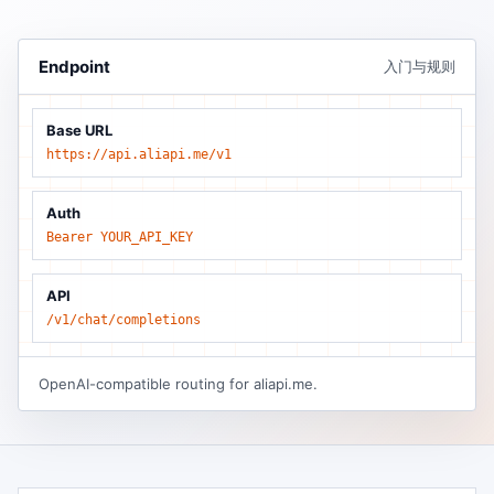
Endpoint
入门与规则
Base URL
https://api.aliapi.me/v1
Auth
Bearer YOUR_API_KEY
API
/v1/chat/completions
OpenAI-compatible routing for aliapi.me.