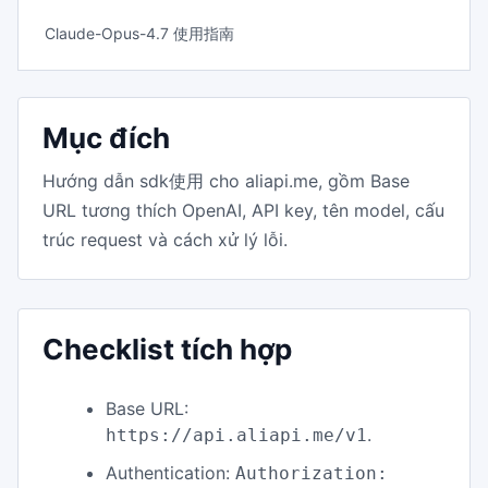
Claude-Opus-4.7 使用指南
Mục đích
Hướng dẫn sdk使用 cho aliapi.me, gồm Base
URL tương thích OpenAI, API key, tên model, cấu
trúc request và cách xử lý lỗi.
Checklist tích hợp
Base URL:
.
https://api.aliapi.me/v1
Authentication:
Authorization: