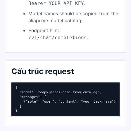
.
Bearer YOUR_API_KEY
Model names should be copied from the
aliapi.me model catalog.
Endpoint hint:
.
/v1/chat/completions
Cấu trúc request
{

  "model": "copy-model-name-from-catalog",

  "messages": [

    {"role": "user", "content": "your task here"}

  ]

}