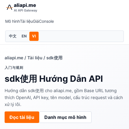
aliapi.me
AI API Gateway
Mô hình
Tài liệu
Giá
Console
中文
EN
VI
aliapi.me
/
Tài liệu
/ sdk使用
入门与规则
sdk使用 Hướng Dẫn API
Hướng dẫn sdk使用 cho aliapi.me, gồm Base URL tương
thích OpenAI, API key, tên model, cấu trúc request và cách
xử lý lỗi.
Đọc tài liệu
Danh mục mô hình