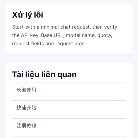
Xử lý lỗi
Start with a minimal chat request, then verify
the API key, Base URL, model name, quota,
request fields and request logs.
Tài liệu liên quan
欢迎使用
快速开始
注册教程