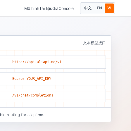
中文
EN
VI
Mô hình
Tài liệu
Giá
Console
文本模型接口
https://api.aliapi.me/v1
Bearer YOUR_API_KEY
/v1/chat/completions
le routing for aliapi.me.