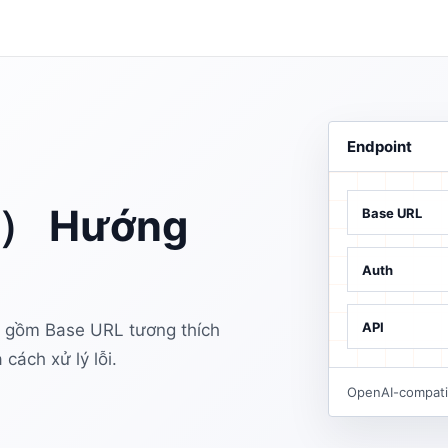
Endpoint
 Hướng
Base URL
Auth
API
m Base URL tương thích
cách xử lý lỗi.
OpenAI-compatib