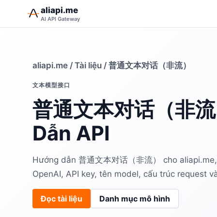
aliapi.me
AI API Gateway
aliapi.me
/
Tài liệu
/ 普通文本对话（非流）
文本模型接口
普通文本对话（非流）
Dẫn API
Hướng dẫn 普通文本对话（非流） cho aliapi.me, gồ
OpenAI, API key, tên model, cấu trúc request và 
Đọc tài liệu
Danh mục mô hình