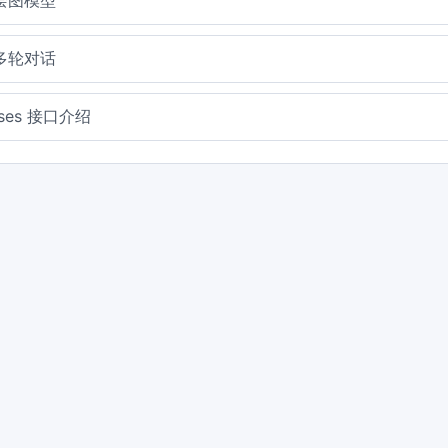
i绘图模型
i多轮对话
nses 接口介绍