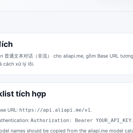
ích
n 普通文本对话（非流） cho aliapi.me, gồm Base URL tương thíc
 cách xử lý lỗi.
list tích hợp
ase URL:
.
https://api.aliapi.me/v1
uthentication:
.
Authorization: Bearer YOUR_API_KEY
odel names should be copied from the aliapi.me model cat