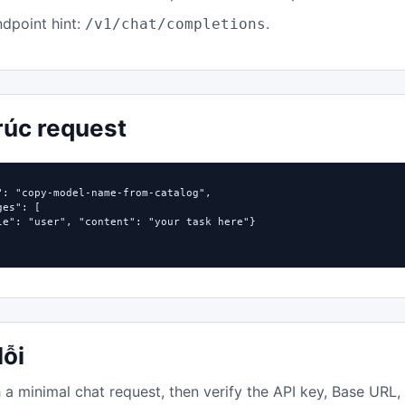
dpoint hint:
.
/v1/chat/completions
rúc request
": "copy-model-name-from-catalog",

es": [

le": "user", "content": "your task here"}

lỗi
h a minimal chat request, then verify the API key, Base URL