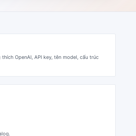
h OpenAI, API key, tên model, cấu trúc
alog.