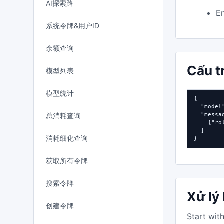
AI探索路
En
系统令牌&用户ID
余额查询
Cấu t
模型列表
模型统计
{

  "model
总消耗查询
  "messag
    {"ro
  ]

消耗细化查询
}
获取所有令牌
搜索令牌
Xử lý 
创建令牌
Start wit