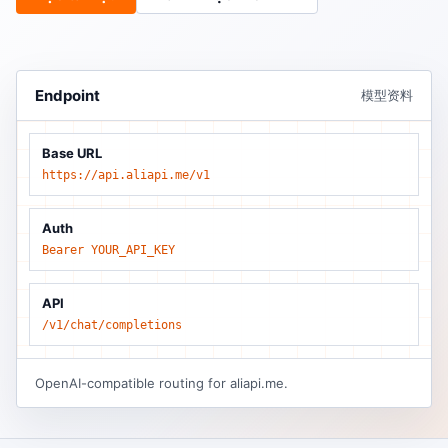
Endpoint
模型资料
Base URL
https://api.aliapi.me/v1
Auth
Bearer YOUR_API_KEY
API
/v1/chat/completions
OpenAI-compatible routing for aliapi.me.