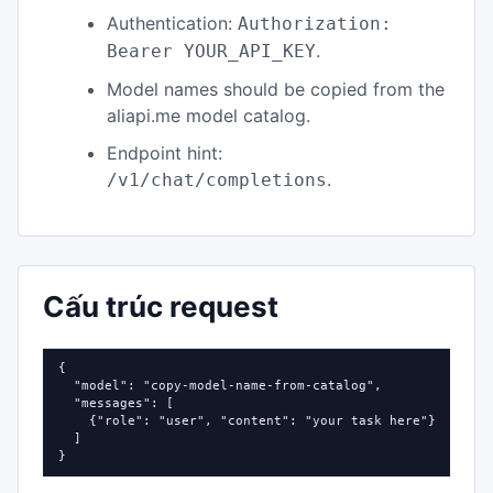
Authentication:
Authorization:
.
Bearer YOUR_API_KEY
Model names should be copied from the
aliapi.me model catalog.
Endpoint hint:
.
/v1/chat/completions
Cấu trúc request
{

  "model": "copy-model-name-from-catalog",

  "messages": [

    {"role": "user", "content": "your task here"}

  ]

}