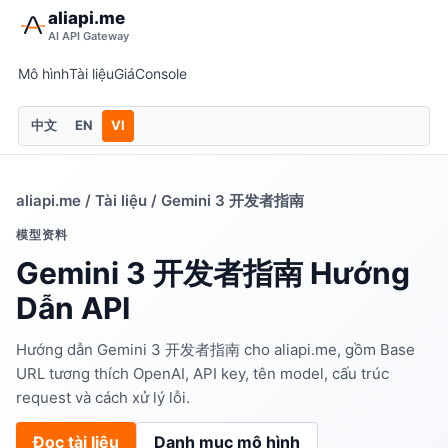
aliapi.me
AI API Gateway
Mô hình
Tài liệu
Giá
Console
中文
EN
VI
aliapi.me
/
Tài liệu
/ Gemini 3 开发者指南
模型资料
Gemini 3 开发者指南 Hướng
Dẫn API
Hướng dẫn Gemini 3 开发者指南 cho aliapi.me, gồm Base
URL tương thích OpenAI, API key, tên model, cấu trúc
request và cách xử lý lỗi.
Đọc tài liệu
Danh mục mô hình