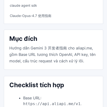
claude agent sdk
Claude-Opus-4.7 使用指南
Mục đích
Hướng dẫn Gemini 3 开发者指南 cho aliapi.me,
gồm Base URL tương thích OpenAI, API key, tên
model, cấu trúc request và cách xử lý lỗi.
Checklist tích hợp
Base URL:
.
https://api.aliapi.me/v1