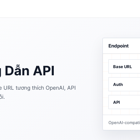
Endpoint
 Dẫn API
Base URL
Auth
e URL tương thích OpenAI, API
ỗi.
API
OpenAI-compatib