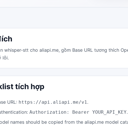
ích
 whisper-stt cho aliapi.me, gồm Base URL tương thích Open
 lỗi.
list tích hợp
ase URL:
.
https://api.aliapi.me/v1
uthentication:
.
Authorization: Bearer YOUR_API_KEY
odel names should be copied from the aliapi.me model cat