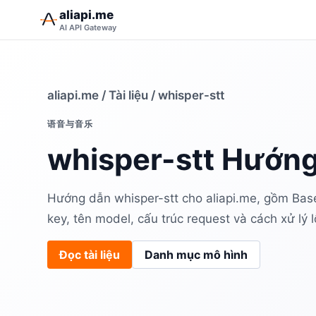
aliapi.me
AI API Gateway
aliapi.me
/
Tài liệu
/ whisper-stt
语音与音乐
whisper-stt Hướng
Hướng dẫn whisper-stt cho aliapi.me, gồm Bas
key, tên model, cấu trúc request và cách xử lý l
Đọc tài liệu
Danh mục mô hình