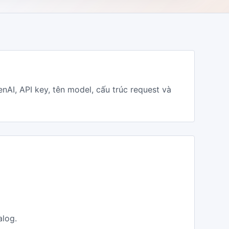
AI, API key, tên model, cấu trúc request và
alog.