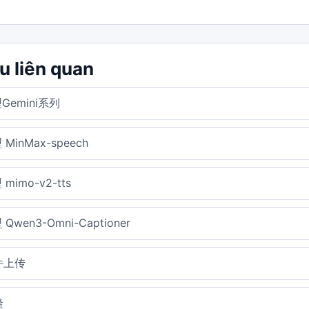
ệu liên quan
Gemini系列
 MinMax-speech
mimo-v2-tts
Qwen3-Omni-Captioner
件上传
隆