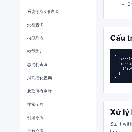
En
系统令牌&用户ID
余额查询
Cấu t
模型列表
模型统计
{

  "model
总消耗查询
  "messag
    {"ro
  ]

消耗细化查询
}
获取所有令牌
搜索令牌
Xử lý 
创建令牌
Start wit
更新令牌
logs.