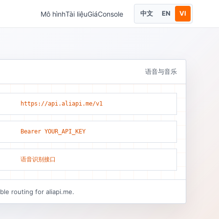
中文
EN
VI
Mô hình
Tài liệu
Giá
Console
语音与音乐
https://api.aliapi.me/v1
Bearer YOUR_API_KEY
语音识别接口
le routing for aliapi.me.