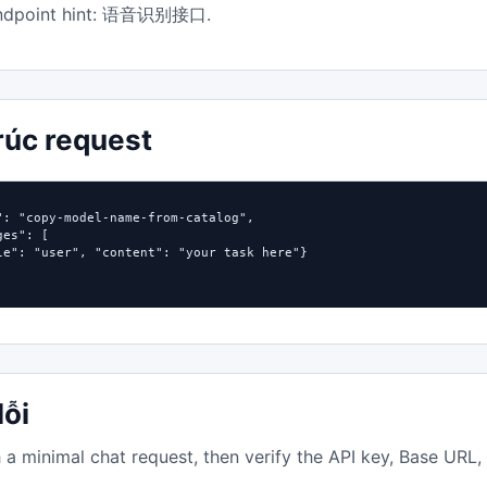
dpoint hint:
.
语音识别接口
rúc request
": "copy-model-name-from-catalog",

es": [

le": "user", "content": "your task here"}

lỗi
h a minimal chat request, then verify the API key, Base URL