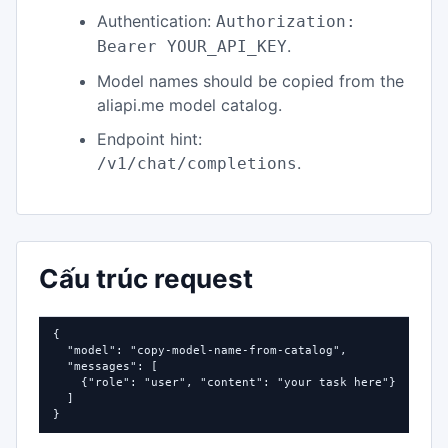
Authentication:
Authorization:
.
Bearer YOUR_API_KEY
Model names should be copied from the
aliapi.me model catalog.
Endpoint hint:
.
/v1/chat/completions
Cấu trúc request
{

  "model": "copy-model-name-from-catalog",

  "messages": [

    {"role": "user", "content": "your task here"}

  ]

}