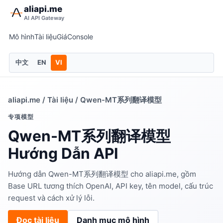
aliapi.me
AI API Gateway
Mô hình
Tài liệu
Giá
Console
中文
EN
VI
aliapi.me
/
Tài liệu
/ Qwen-MT系列翻译模型
专项模型
Qwen-MT系列翻译模型
Hướng Dẫn API
Hướng dẫn Qwen-MT系列翻译模型 cho aliapi.me, gồm
Base URL tương thích OpenAI, API key, tên model, cấu trúc
request và cách xử lý lỗi.
Đọc tài liệu
Danh mục mô hình