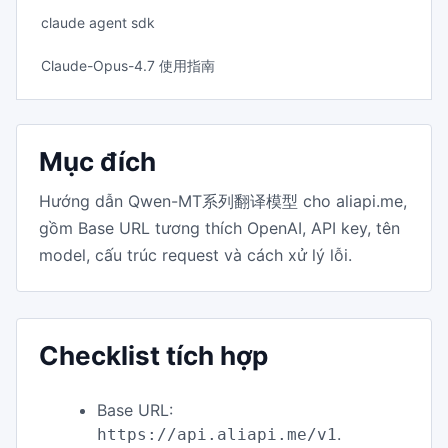
claude agent sdk
Claude-Opus-4.7 使用指南
Mục đích
Hướng dẫn Qwen-MT系列翻译模型 cho aliapi.me,
gồm Base URL tương thích OpenAI, API key, tên
model, cấu trúc request và cách xử lý lỗi.
Checklist tích hợp
Base URL:
.
https://api.aliapi.me/v1