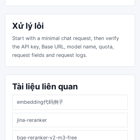
Xử lý lỗi
Start with a minimal chat request, then verify
the API key, Base URL, model name, quota,
request fields and request logs.
Tài liệu liên quan
embedding代码例子
jina-reranker
bge-reranker-v2-m3-free