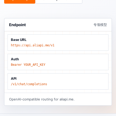
Endpoint
专项模型
Base URL
https://api.aliapi.me/v1
Auth
Bearer YOUR_API_KEY
API
/v1/chat/completions
OpenAI-compatible routing for aliapi.me.