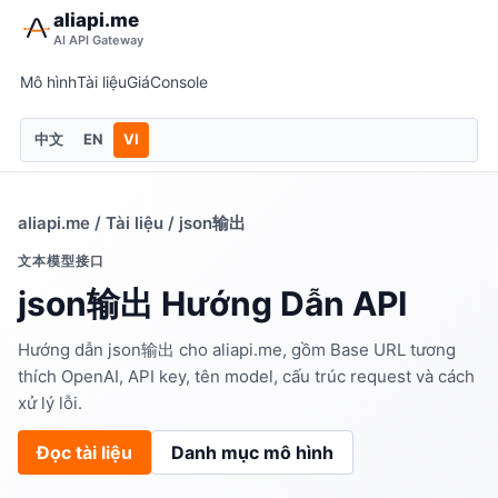
aliapi.me
AI API Gateway
Mô hình
Tài liệu
Giá
Console
中文
EN
VI
aliapi.me
/
Tài liệu
/ json输出
文本模型接口
json输出 Hướng Dẫn API
Hướng dẫn json输出 cho aliapi.me, gồm Base URL tương
thích OpenAI, API key, tên model, cấu trúc request và cách
xử lý lỗi.
Đọc tài liệu
Danh mục mô hình