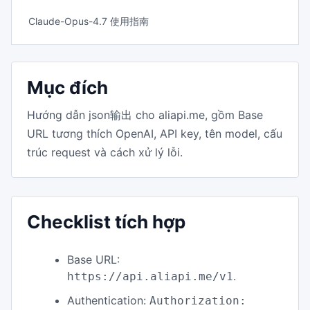
Claude-Opus-4.7 使用指南
Mục đích
Hướng dẫn json输出 cho aliapi.me, gồm Base
URL tương thích OpenAI, API key, tên model, cấu
trúc request và cách xử lý lỗi.
Checklist tích hợp
Base URL:
.
https://api.aliapi.me/v1
Authentication:
Authorization: