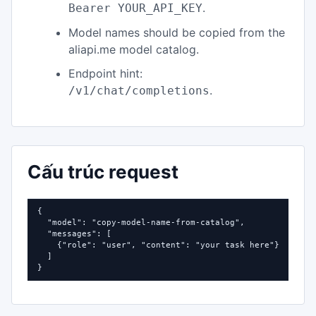
.
Bearer YOUR_API_KEY
Model names should be copied from the
aliapi.me model catalog.
Endpoint hint:
.
/v1/chat/completions
Cấu trúc request
{

  "model": "copy-model-name-from-catalog",

  "messages": [

    {"role": "user", "content": "your task here"}

  ]

}