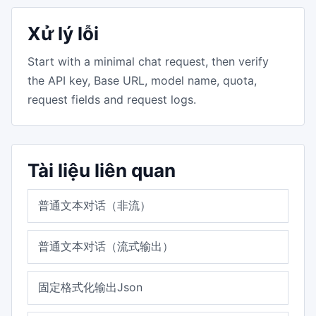
Xử lý lỗi
Start with a minimal chat request, then verify
the API key, Base URL, model name, quota,
request fields and request logs.
Tài liệu liên quan
普通文本对话（非流）
普通文本对话（流式输出）
固定格式化输出Json