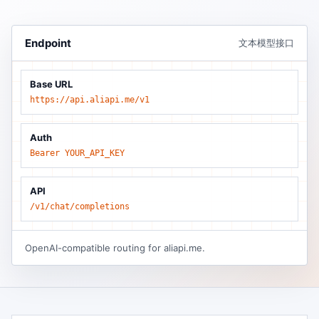
Endpoint
文本模型接口
Base URL
https://api.aliapi.me/v1
Auth
Bearer YOUR_API_KEY
API
/v1/chat/completions
OpenAI-compatible routing for aliapi.me.