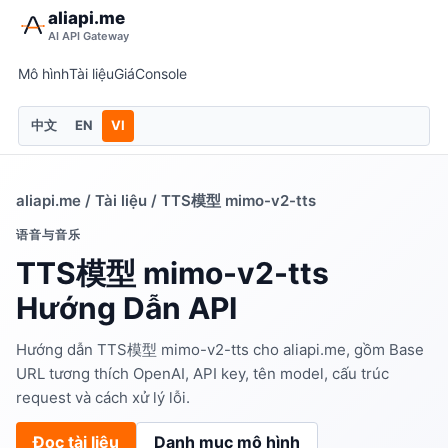
aliapi.me
AI API Gateway
Mô hình
Tài liệu
Giá
Console
中文
EN
VI
aliapi.me
/
Tài liệu
/ TTS模型 mimo-v2-tts
语音与音乐
TTS模型 mimo-v2-tts
Hướng Dẫn API
Hướng dẫn TTS模型 mimo-v2-tts cho aliapi.me, gồm Base
URL tương thích OpenAI, API key, tên model, cấu trúc
request và cách xử lý lỗi.
Đọc tài liệu
Danh mục mô hình