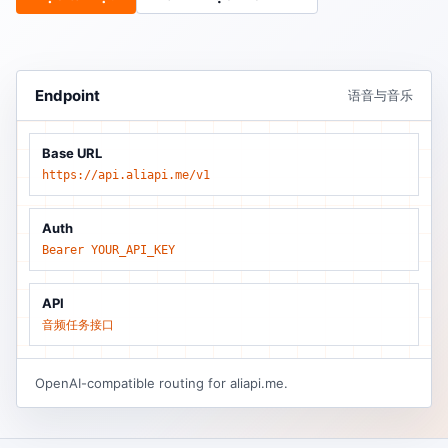
Endpoint
语音与音乐
Base URL
https://api.aliapi.me/v1
Auth
Bearer YOUR_API_KEY
API
音频任务接口
OpenAI-compatible routing for aliapi.me.