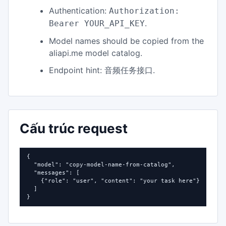
Authentication:
Authorization:
.
Bearer YOUR_API_KEY
Model names should be copied from the
aliapi.me model catalog.
Endpoint hint:
.
音频任务接口
Cấu trúc request
{

  "model": "copy-model-name-from-catalog",

  "messages": [

    {"role": "user", "content": "your task here"}

  ]

}