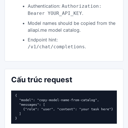
Authentication:
Authorization:
.
Bearer YOUR_API_KEY
Model names should be copied from the
aliapi.me model catalog.
Endpoint hint:
.
/v1/chat/completions
Cấu trúc request
{

  "model": "copy-model-name-from-catalog",

  "messages": [

    {"role": "user", "content": "your task here"}

  ]

}