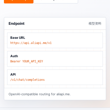
Endpoint
模型资料
Base URL
https://api.aliapi.me/v1
Auth
Bearer YOUR_API_KEY
API
/v1/chat/completions
OpenAI-compatible routing for aliapi.me.