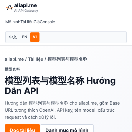
aliapi.me
AI API Gateway
Mô hình
Tài liệu
Giá
Console
中文
EN
VI
aliapi.me
/
Tài liệu
/ 模型列表与模型名称
模型资料
模型列表与模型名称 Hướng
Dẫn API
Hướng dẫn 模型列表与模型名称 cho aliapi.me, gồm Base
URL tương thích OpenAI, API key, tên model, cấu trúc
request và cách xử lý lỗi.
Đọc tài liệu
Danh mục mô hình