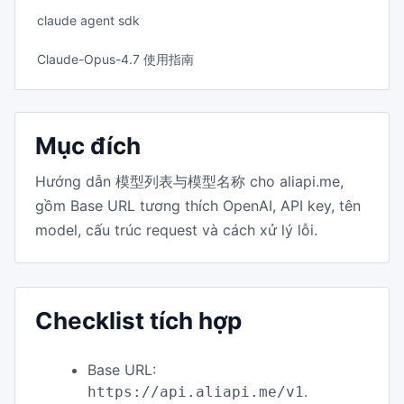
claude agent sdk
Claude-Opus-4.7 使用指南
Mục đích
Hướng dẫn 模型列表与模型名称 cho aliapi.me,
gồm Base URL tương thích OpenAI, API key, tên
model, cấu trúc request và cách xử lý lỗi.
Checklist tích hợp
Base URL:
.
https://api.aliapi.me/v1