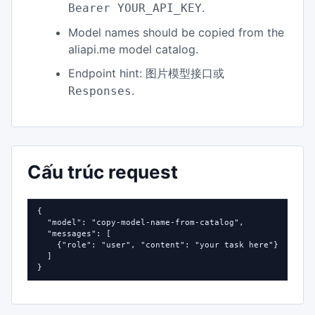
.
Bearer YOUR_API_KEY
Model names should be copied from the
aliapi.me model catalog.
Endpoint hint:
图片模型接口或
.
Responses
Cấu trúc request
{

  "model": "copy-model-name-from-catalog",

  "messages": [

    {"role": "user", "content": "your task here"}

  ]

}