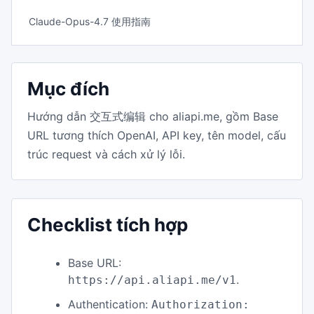
Claude-Opus-4.7 使用指南
Mục đích
Hướng dẫn 交互式编辑 cho aliapi.me, gồm Base
URL tương thích OpenAI, API key, tên model, cấu
trúc request và cách xử lý lỗi.
Checklist tích hợp
Base URL:
.
https://api.aliapi.me/v1
Authentication:
Authorization: