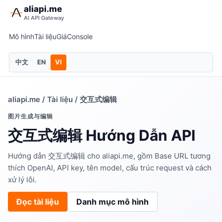
aliapi.me
AI API Gateway
Mô hình
Tài liệu
Giá
Console
中文
EN
VI
aliapi.me
/
Tài liệu
/ 交互式编辑
图片生成与编辑
交互式编辑 Hướng Dẫn API
Hướng dẫn 交互式编辑 cho aliapi.me, gồm Base URL tương
thích OpenAI, API key, tên model, cấu trúc request và cách
xử lý lỗi.
Đọc tài liệu
Danh mục mô hình