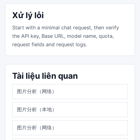
Xử lý lỗi
Start with a minimal chat request, then verify
the API key, Base URL, model name, quota,
request fields and request logs.
Tài liệu liên quan
图片分析（网络）
图片分析（本地）
图片分析（网络）