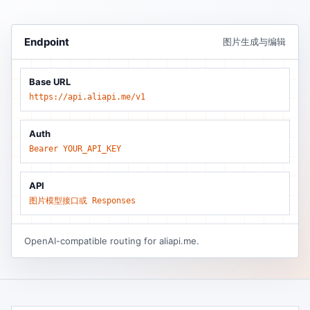
Endpoint
图片生成与编辑
Base URL
https://api.aliapi.me/v1
Auth
Bearer YOUR_API_KEY
API
图片模型接口或 Responses
OpenAI-compatible routing for aliapi.me.