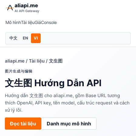
aliapi.me
AI API Gateway
Mô hình
Tài liệu
Giá
Console
中文
EN
VI
aliapi.me
/
Tài liệu
/ 文生图
图片生成与编辑
文生图 Hướng Dẫn API
Hướng dẫn 文生图 cho aliapi.me, gồm Base URL tương
thích OpenAI, API key, tên model, cấu trúc request và cách
xử lý lỗi.
Đọc tài liệu
Danh mục mô hình