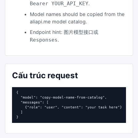
.
Bearer YOUR_API_KEY
Model names should be copied from the
aliapi.me model catalog.
Endpoint hint:
图片模型接口或
.
Responses
Cấu trúc request
{

  "model": "copy-model-name-from-catalog",

  "messages": [

    {"role": "user", "content": "your task here"}

  ]

}