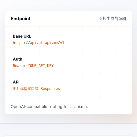
Endpoint
图片生成与编辑
Base URL
https://api.aliapi.me/v1
Auth
Bearer YOUR_API_KEY
API
图片模型接口或 Responses
OpenAI-compatible routing for aliapi.me.