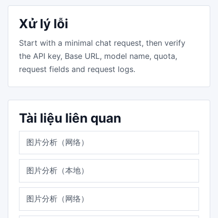
Xử lý lỗi
Start with a minimal chat request, then verify
the API key, Base URL, model name, quota,
request fields and request logs.
Tài liệu liên quan
图片分析（网络）
图片分析（本地）
图片分析（网络）