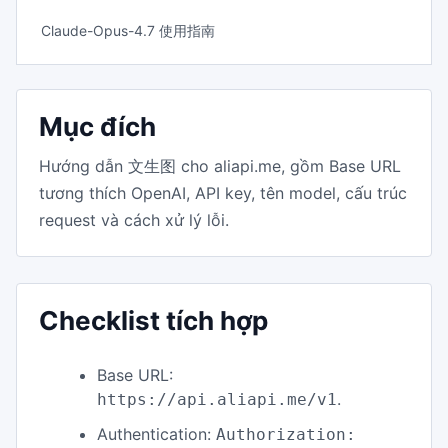
Claude-Opus-4.7 使用指南
Mục đích
Hướng dẫn 文生图 cho aliapi.me, gồm Base URL
tương thích OpenAI, API key, tên model, cấu trúc
request và cách xử lý lỗi.
Checklist tích hợp
Base URL:
.
https://api.aliapi.me/v1
Authentication:
Authorization: