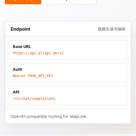
Endpoint
视频生成与编辑
Base URL
https://api.aliapi.me/v1
Auth
Bearer YOUR_API_KEY
API
/v1/chat/completions
OpenAI-compatible routing for aliapi.me.