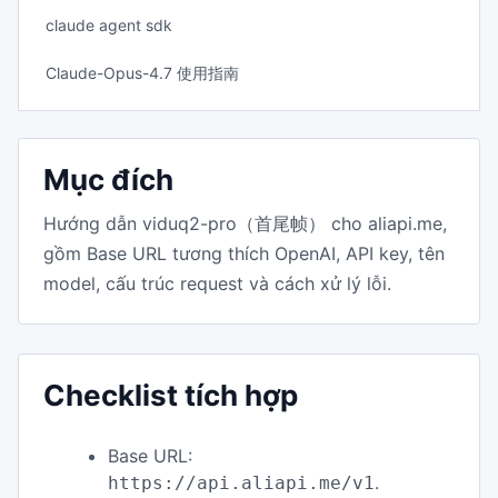
claude agent sdk
Claude-Opus-4.7 使用指南
Mục đích
Hướng dẫn viduq2-pro（首尾帧） cho aliapi.me,
gồm Base URL tương thích OpenAI, API key, tên
model, cấu trúc request và cách xử lý lỗi.
Checklist tích hợp
Base URL:
.
https://api.aliapi.me/v1