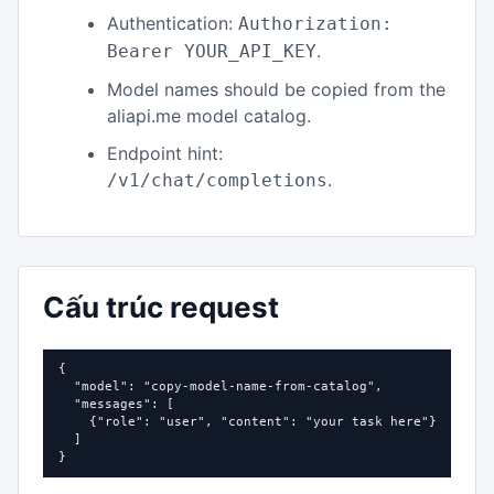
Authentication:
Authorization:
.
Bearer YOUR_API_KEY
Model names should be copied from the
aliapi.me model catalog.
Endpoint hint:
.
/v1/chat/completions
Cấu trúc request
{

  "model": "copy-model-name-from-catalog",

  "messages": [

    {"role": "user", "content": "your task here"}

  ]

}