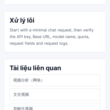
Xử lý lỗi
Start with a minimal chat request, then verify
the API key, Base URL, model name, quota,
request fields and request logs.
Tài liệu liên quan
视频分析（网络）
文生视频
首帧生视频