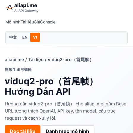
aliapi.me
AI API Gateway
Mô hình
Tài liệu
Giá
Console
中文
EN
VI
aliapi.me
/
Tài liệu
/ viduq2-pro（首尾帧）
视频生成与编辑
viduq2-pro（首尾帧）
Hướng Dẫn API
Hướng dẫn viduq2-pro（首尾帧） cho aliapi.me, gồm Base
URL tương thích OpenAI, API key, tên model, cấu trúc
request và cách xử lý lỗi.
Đọc tài liệu
Danh mục mô hình