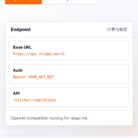
Endpoint
计费与额度
Base URL
https://api.aliapi.me/v1
Auth
Bearer YOUR_API_KEY
API
/v1/chat/completions
OpenAI-compatible routing for aliapi.me.