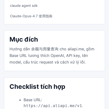
claude agent sdk
Claude-Opus-4.7 使用指南
Mục đích
Hướng dẫn 余额与用量查询 cho aliapi.me, gồm
Base URL tương thích OpenAI, API key, tên
model, cấu trúc request và cách xử lý lỗi.
Checklist tích hợp
Base URL:
.
https://api.aliapi.me/v1