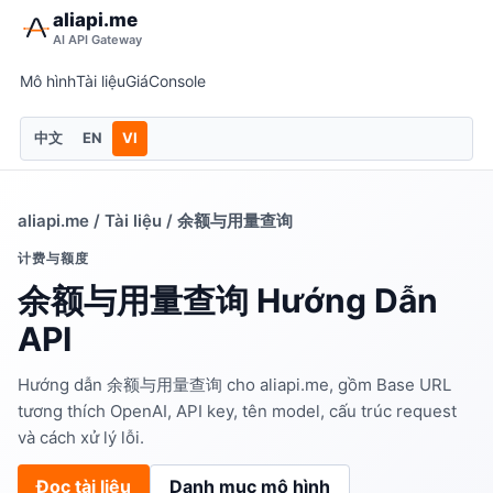
aliapi.me
AI API Gateway
Mô hình
Tài liệu
Giá
Console
中文
EN
VI
aliapi.me
/
Tài liệu
/ 余额与用量查询
计费与额度
余额与用量查询 Hướng Dẫn
API
Hướng dẫn 余额与用量查询 cho aliapi.me, gồm Base URL
tương thích OpenAI, API key, tên model, cấu trúc request
và cách xử lý lỗi.
Đọc tài liệu
Danh mục mô hình