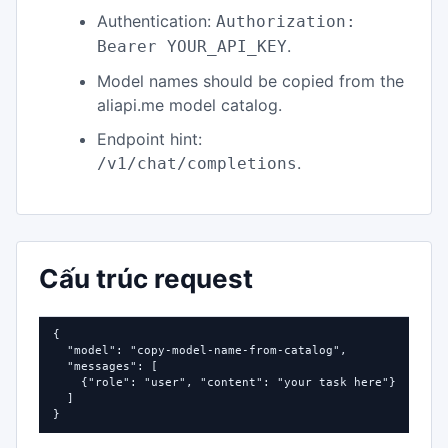
Authentication:
Authorization:
.
Bearer YOUR_API_KEY
Model names should be copied from the
aliapi.me model catalog.
Endpoint hint:
.
/v1/chat/completions
Cấu trúc request
{

  "model": "copy-model-name-from-catalog",

  "messages": [

    {"role": "user", "content": "your task here"}

  ]

}