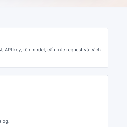
API key, tên model, cấu trúc request và cách
alog.