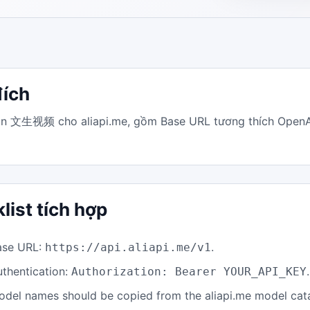
ích
 文生视频 cho aliapi.me, gồm Base URL tương thích OpenAI, 
list tích hợp
ase URL:
.
https://api.aliapi.me/v1
uthentication:
.
Authorization: Bearer YOUR_API_KEY
odel names should be copied from the aliapi.me model cat