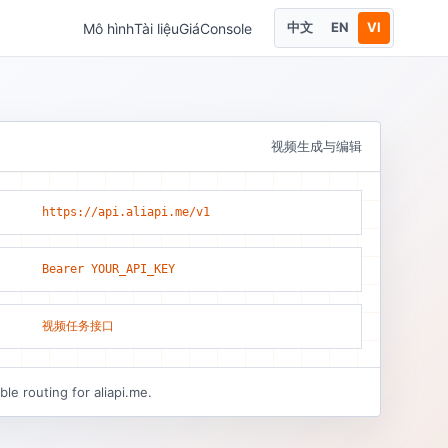
中文
EN
VI
Mô hình
Tài liệu
Giá
Console
视频生成与编辑
https://api.aliapi.me/v1
Bearer YOUR_API_KEY
视频任务接口
le routing for aliapi.me.