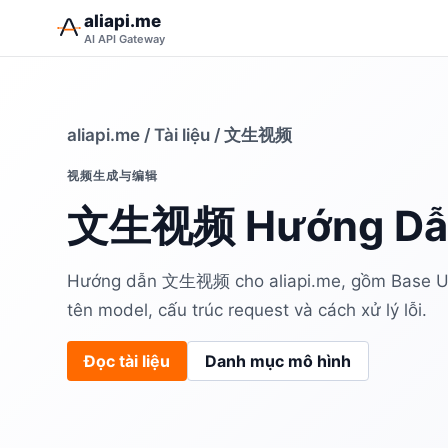
aliapi.me
AI API Gateway
aliapi.me
/
Tài liệu
/ 文生视频
视频生成与编辑
文生视频 Hướng Dẫn
Hướng dẫn 文生视频 cho aliapi.me, gồm Base URL
tên model, cấu trúc request và cách xử lý lỗi.
Đọc tài liệu
Danh mục mô hình