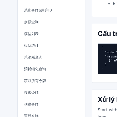
En
系统令牌&用户ID
余额查询
Cấu t
模型列表
模型统计
{

  "model
总消耗查询
  "messag
    {"ro
  ]

消耗细化查询
}
获取所有令牌
搜索令牌
Xử lý 
创建令牌
Start wit
更新令牌
logs.