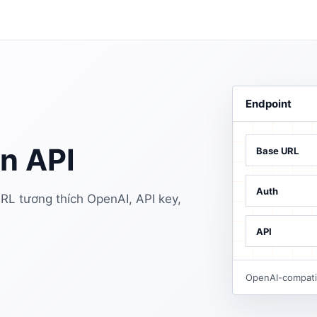
Endpoint
 API
Base URL
Auth
 tương thích OpenAI, API key,
API
OpenAI-compatib