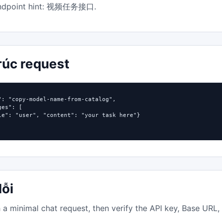
dpoint hint:
.
视频任务接口
rúc request
": "copy-model-name-from-catalog",

es": [

le": "user", "content": "your task here"}

lỗi
h a minimal chat request, then verify the API key, Base URL