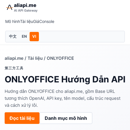
aliapi.me
AI API Gateway
Mô hình
Tài liệu
Giá
Console
中文
EN
VI
aliapi.me
/
Tài liệu
/ ONLYOFFICE
第三方工具
ONLYOFFICE Hướng Dẫn API
Hướng dẫn ONLYOFFICE cho aliapi.me, gồm Base URL
tương thích OpenAI, API key, tên model, cấu trúc request
và cách xử lý lỗi.
Đọc tài liệu
Danh mục mô hình