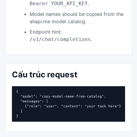
.
Bearer YOUR_API_KEY
Model names should be copied from the
aliapi.me model catalog.
Endpoint hint:
.
/v1/chat/completions
Cấu trúc request
{

  "model": "copy-model-name-from-catalog",

  "messages": [

    {"role": "user", "content": "your task here"}

  ]

}