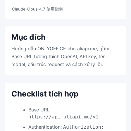
Claude-Opus-4.7 使用指南
Mục đích
Hướng dẫn ONLYOFFICE cho aliapi.me, gồm
Base URL tương thích OpenAI, API key, tên
model, cấu trúc request và cách xử lý lỗi.
Checklist tích hợp
Base URL:
.
https://api.aliapi.me/v1
Authentication:
Authorization: