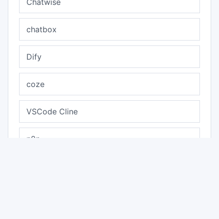
ONLYOFFICE配置
Tài liệu liên quan
Cherry Studio
Chatwise
chatbox
Dify
coze