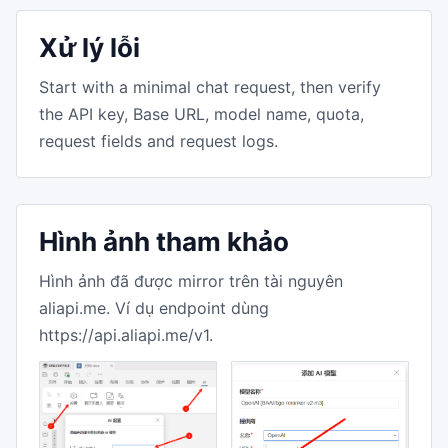
Xử lý lỗi
Start with a minimal chat request, then verify
the API key, Base URL, model name, quota,
request fields and request logs.
Hình ảnh tham khảo
Hình ảnh đã được mirror trên tài nguyên
aliapi.me. Ví dụ endpoint dùng
https://api.aliapi.me/v1.