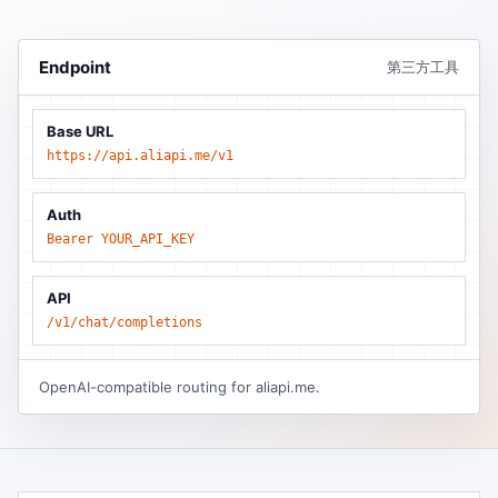
Endpoint
第三方工具
Base URL
https://api.aliapi.me/v1
Auth
Bearer YOUR_API_KEY
API
/v1/chat/completions
OpenAI-compatible routing for aliapi.me.