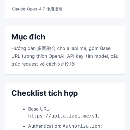
Claude-Opus-4.7 使用指南
Mục đích
Hướng dẫn 多图融合 cho aliapi.me, gồm Base
URL tương thích OpenAI, API key, tên model, cấu
trúc request và cách xử lý lỗi.
Checklist tích hợp
Base URL:
.
https://api.aliapi.me/v1
Authentication:
Authorization: