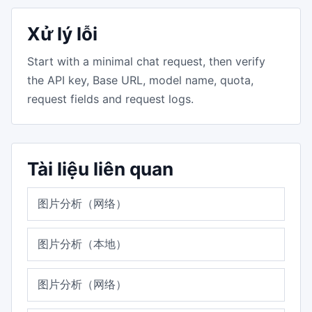
Xử lý lỗi
Start with a minimal chat request, then verify
the API key, Base URL, model name, quota,
request fields and request logs.
Tài liệu liên quan
图片分析（网络）
图片分析（本地）
图片分析（网络）