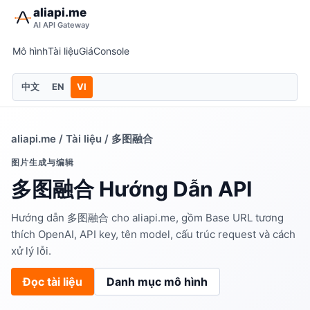
aliapi.me
AI API Gateway
Mô hình
Tài liệu
Giá
Console
中文
EN
VI
aliapi.me
/
Tài liệu
/ 多图融合
图片生成与编辑
多图融合 Hướng Dẫn API
Hướng dẫn 多图融合 cho aliapi.me, gồm Base URL tương
thích OpenAI, API key, tên model, cấu trúc request và cách
xử lý lỗi.
Đọc tài liệu
Danh mục mô hình