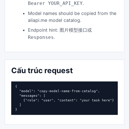
.
Bearer YOUR_API_KEY
Model names should be copied from the
aliapi.me model catalog.
Endpoint hint:
图片模型接口或
.
Responses
Cấu trúc request
{

  "model": "copy-model-name-from-catalog",

  "messages": [

    {"role": "user", "content": "your task here"}

  ]

}