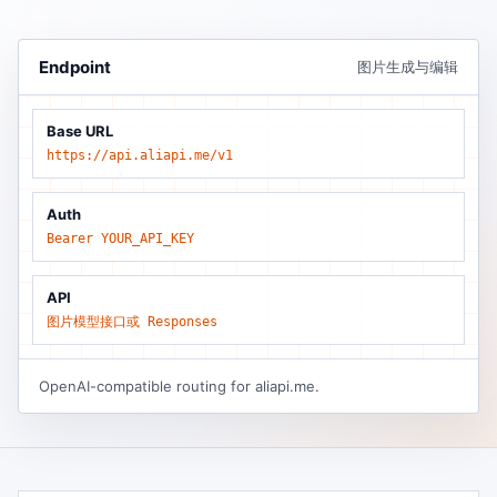
Endpoint
图片生成与编辑
Base URL
https://api.aliapi.me/v1
Auth
Bearer YOUR_API_KEY
API
图片模型接口或 Responses
OpenAI-compatible routing for aliapi.me.