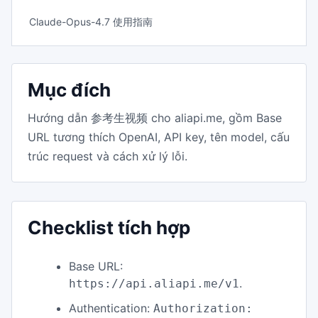
Claude-Opus-4.7 使用指南
Mục đích
Hướng dẫn 参考生视频 cho aliapi.me, gồm Base
URL tương thích OpenAI, API key, tên model, cấu
trúc request và cách xử lý lỗi.
Checklist tích hợp
Base URL:
.
https://api.aliapi.me/v1
Authentication:
Authorization: