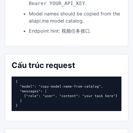
.
Bearer YOUR_API_KEY
Model names should be copied from the
aliapi.me model catalog.
Endpoint hint:
.
视频任务接口
Cấu trúc request
{

  "model": "copy-model-name-from-catalog",

  "messages": [

    {"role": "user", "content": "your task here"}

  ]

}