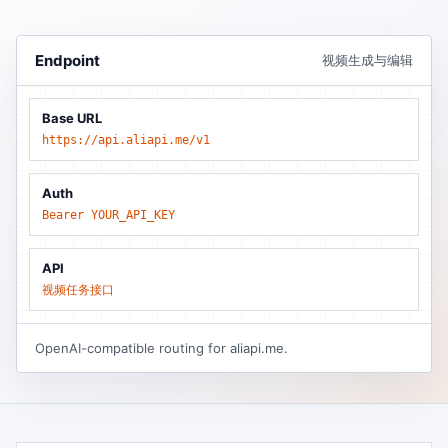
Endpoint
视频生成与编辑
Base URL
https://api.aliapi.me/v1
Auth
Bearer YOUR_API_KEY
API
视频任务接口
OpenAI-compatible routing for aliapi.me.