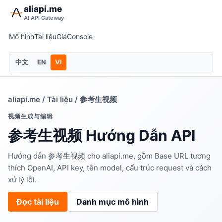
aliapi.me
AI API Gateway
Mô hình
Tài liệu
Giá
Console
中文
EN
VI
aliapi.me
/
Tài liệu
/ 参考生视频
视频生成与编辑
参考生视频 Hướng Dẫn API
Hướng dẫn 参考生视频 cho aliapi.me, gồm Base URL tương
thích OpenAI, API key, tên model, cấu trúc request và cách
xử lý lỗi.
Đọc tài liệu
Danh mục mô hình