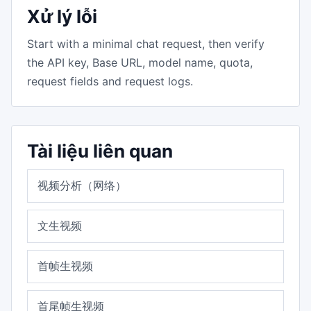
Xử lý lỗi
Start with a minimal chat request, then verify
the API key, Base URL, model name, quota,
request fields and request logs.
Tài liệu liên quan
视频分析（网络）
文生视频
首帧生视频
首尾帧生视频