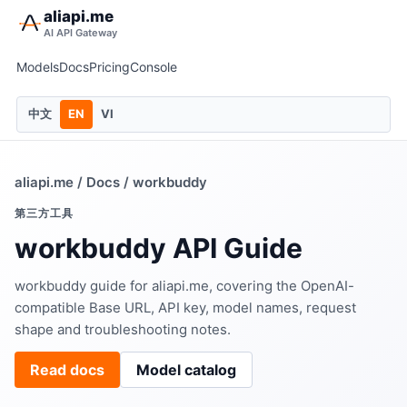
aliapi.me
AI API Gateway
Models
Docs
Pricing
Console
中文
EN
VI
aliapi.me
/
Docs
/ workbuddy
第三方工具
workbuddy API Guide
workbuddy guide for aliapi.me, covering the OpenAI-
compatible Base URL, API key, model names, request
shape and troubleshooting notes.
Read docs
Model catalog