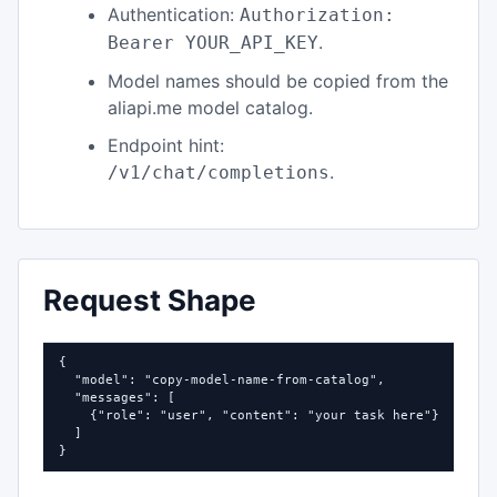
Authentication:
Authorization:
.
Bearer YOUR_API_KEY
Model names should be copied from the
aliapi.me model catalog.
Endpoint hint:
.
/v1/chat/completions
Request Shape
{

  "model": "copy-model-name-from-catalog",

  "messages": [

    {"role": "user", "content": "your task here"}

  ]

}