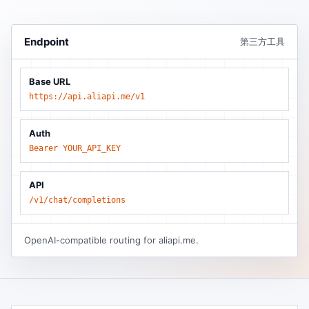
Endpoint
第三方工具
Base URL
https://api.aliapi.me/v1
Auth
Bearer YOUR_API_KEY
API
/v1/chat/completions
OpenAI-compatible routing for aliapi.me.