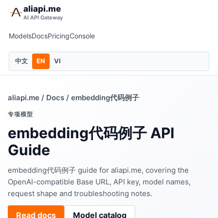
aliapi.me
AI API Gateway
Models
Docs
Pricing
Console
中文
EN
VI
aliapi.me
/
Docs
/ embedding代码例子
专项模型
embedding代码例子 API
Guide
embedding代码例子 guide for aliapi.me, covering the
OpenAI-compatible Base URL, API key, model names,
request shape and troubleshooting notes.
Read docs
Model catalog