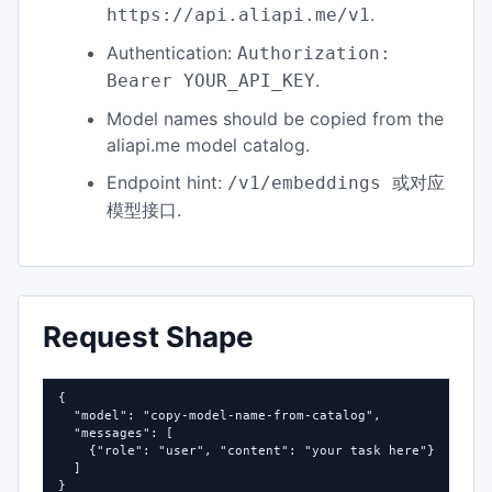
.
https://api.aliapi.me/v1
Authentication:
Authorization:
.
Bearer YOUR_API_KEY
Model names should be copied from the
aliapi.me model catalog.
Endpoint hint:
/v1/embeddings 或对应
.
模型接口
Request Shape
{

  "model": "copy-model-name-from-catalog",

  "messages": [

    {"role": "user", "content": "your task here"}

  ]

}