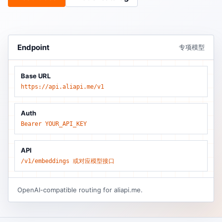
Endpoint
专项模型
Base URL
https://api.aliapi.me/v1
Auth
Bearer YOUR_API_KEY
API
/v1/embeddings 或对应模型接口
OpenAI-compatible routing for aliapi.me.