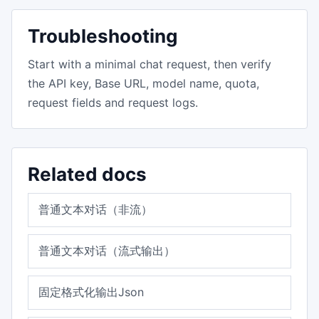
Troubleshooting
Start with a minimal chat request, then verify
the API key, Base URL, model name, quota,
request fields and request logs.
Related docs
普通文本对话（非流）
普通文本对话（流式输出）
固定格式化输出Json