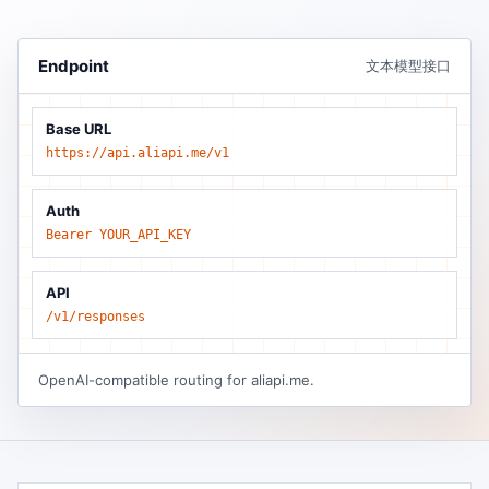
Endpoint
文本模型接口
Base URL
https://api.aliapi.me/v1
Auth
Bearer YOUR_API_KEY
API
/v1/responses
OpenAI-compatible routing for aliapi.me.