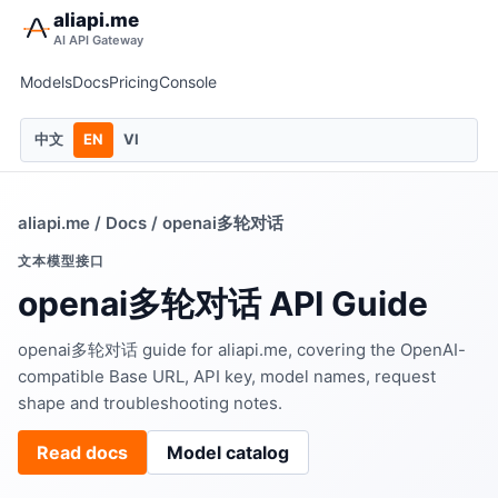
aliapi.me
AI API Gateway
Models
Docs
Pricing
Console
中文
EN
VI
aliapi.me
/
Docs
/ openai多轮对话
文本模型接口
openai多轮对话 API Guide
openai多轮对话 guide for aliapi.me, covering the OpenAI-
compatible Base URL, API key, model names, request
shape and troubleshooting notes.
Read docs
Model catalog