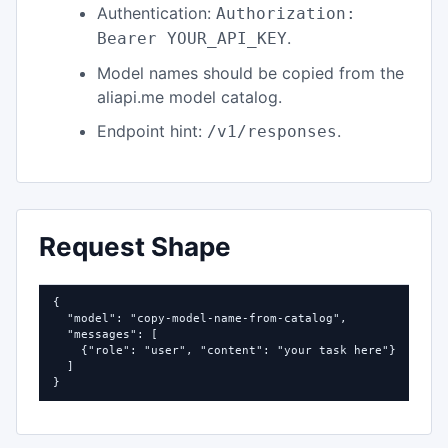
Authentication:
Authorization:
.
Bearer YOUR_API_KEY
Model names should be copied from the
aliapi.me model catalog.
Endpoint hint:
.
/v1/responses
Request Shape
{

  "model": "copy-model-name-from-catalog",

  "messages": [

    {"role": "user", "content": "your task here"}

  ]

}