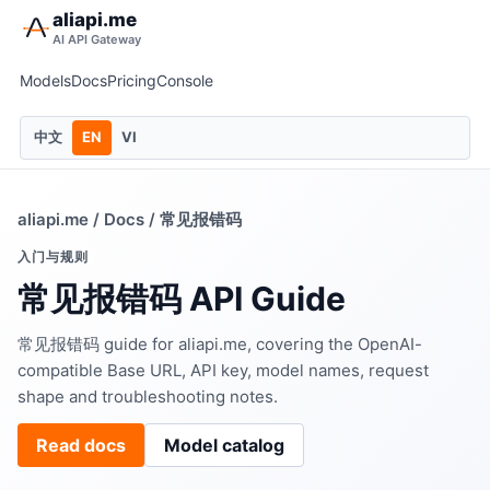
aliapi.me
AI API Gateway
Models
Docs
Pricing
Console
中文
EN
VI
aliapi.me
/
Docs
/ 常见报错码
入门与规则
常见报错码 API Guide
常见报错码 guide for aliapi.me, covering the OpenAI-
compatible Base URL, API key, model names, request
shape and troubleshooting notes.
Read docs
Model catalog