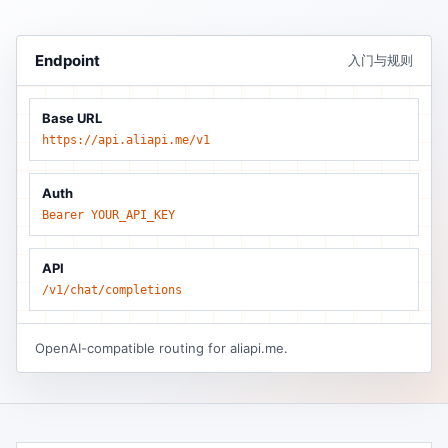
Endpoint
入门与规则
Base URL
https://api.aliapi.me/v1
Auth
Bearer YOUR_API_KEY
API
/v1/chat/completions
OpenAI-compatible routing for aliapi.me.