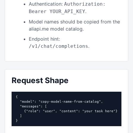
Authentication:
Authorization:
.
Bearer YOUR_API_KEY
Model names should be copied from the
aliapi.me model catalog.
Endpoint hint:
.
/v1/chat/completions
Request Shape
{

  "model": "copy-model-name-from-catalog",

  "messages": [

    {"role": "user", "content": "your task here"}

  ]

}