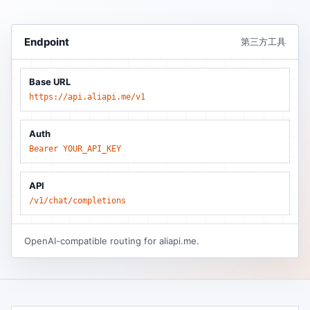
Endpoint
第三方工具
Base URL
https://api.aliapi.me/v1
Auth
Bearer YOUR_API_KEY
API
/v1/chat/completions
OpenAI-compatible routing for aliapi.me.