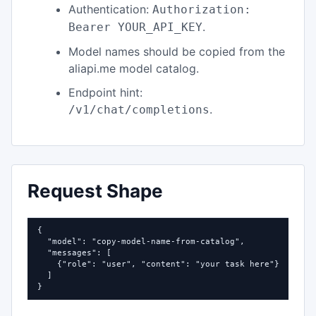
Authentication:
Authorization:
.
Bearer YOUR_API_KEY
Model names should be copied from the
aliapi.me model catalog.
Endpoint hint:
.
/v1/chat/completions
Request Shape
{

  "model": "copy-model-name-from-catalog",

  "messages": [

    {"role": "user", "content": "your task here"}

  ]

}