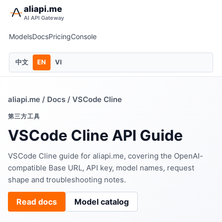
aliapi.me
AI API Gateway
Models
Docs
Pricing
Console
中文
EN
VI
aliapi.me
/
Docs
/ VSCode Cline
第三方工具
VSCode Cline API Guide
VSCode Cline guide for aliapi.me, covering the OpenAI-
compatible Base URL, API key, model names, request
shape and troubleshooting notes.
Read docs
Model catalog