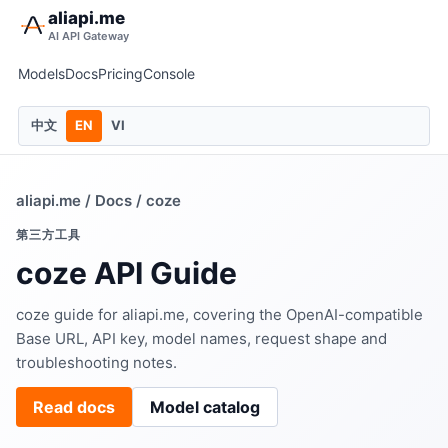
aliapi.me
AI API Gateway
Models
Docs
Pricing
Console
中文
EN
VI
aliapi.me
/
Docs
/ coze
第三方工具
coze API Guide
coze guide for aliapi.me, covering the OpenAI-compatible
Base URL, API key, model names, request shape and
troubleshooting notes.
Read docs
Model catalog