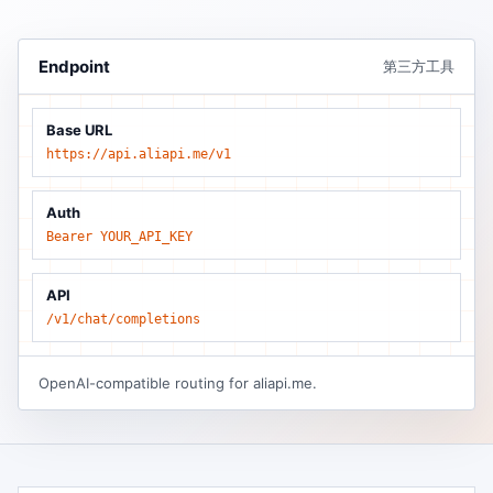
Endpoint
第三方工具
Base URL
https://api.aliapi.me/v1
Auth
Bearer YOUR_API_KEY
API
/v1/chat/completions
OpenAI-compatible routing for aliapi.me.