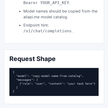
.
Bearer YOUR_API_KEY
Model names should be copied from the
aliapi.me model catalog.
Endpoint hint:
.
/v1/chat/completions
Request Shape
{

  "model": "copy-model-name-from-catalog",

  "messages": [

    {"role": "user", "content": "your task here"}

  ]

}