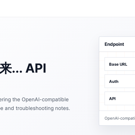
Endpoint
. API
Base URL
Auth
API
ing the OpenAI-compatible
e and troubleshooting notes.
OpenAI-compatib