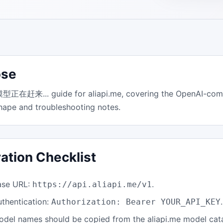
ose
赶来... guide for aliapi.me, covering the OpenAI-compa
hape and troubleshooting notes.
ration Checklist
ase URL:
.
https://api.aliapi.me/v1
uthentication:
.
Authorization: Bearer YOUR_API_KEY
odel names should be copied from the aliapi.me model cat