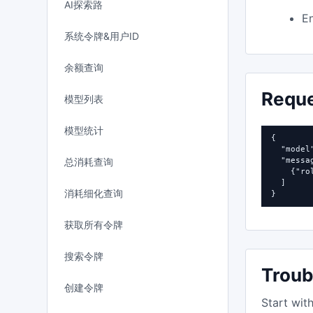
AI探索路
En
系统令牌&用户ID
余额查询
Requ
模型列表
模型统计
{

  "model
总消耗查询
  "messag
    {"ro
  ]

消耗细化查询
}
获取所有令牌
搜索令牌
Troub
创建令牌
Start wit