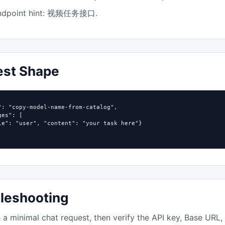
dpoint hint:
.
视频任务接口
est Shape
": "copy-model-name-from-catalog",

es": [

le": "user", "content": "your task here"}

leshooting
h a minimal chat request, then verify the API key, Base URL