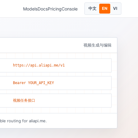
中文
EN
VI
Models
Docs
Pricing
Console
视频生成与编辑
https://api.aliapi.me/v1
Bearer YOUR_API_KEY
视频任务接口
le routing for aliapi.me.