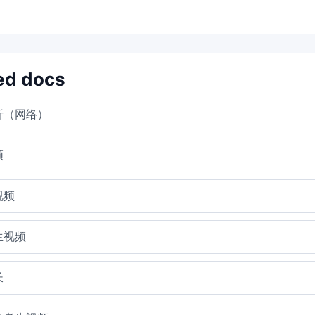
ed docs
析（网络）
频
视频
生视频
长