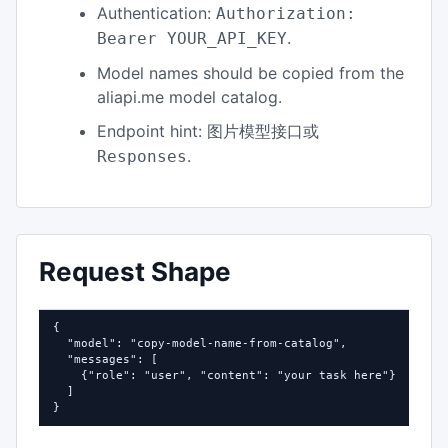
Authentication:
Authorization:
.
Bearer YOUR_API_KEY
Model names should be copied from the
aliapi.me model catalog.
Endpoint hint:
图片模型接口或
.
Responses
Request Shape
{

  "model": "copy-model-name-from-catalog",

  "messages": [

    {"role": "user", "content": "your task here"}

  ]

}