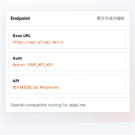
Endpoint
图片生成与编辑
Base URL
https://api.aliapi.me/v1
Auth
Bearer YOUR_API_KEY
API
图片模型接口或 Responses
OpenAI-compatible routing for aliapi.me.