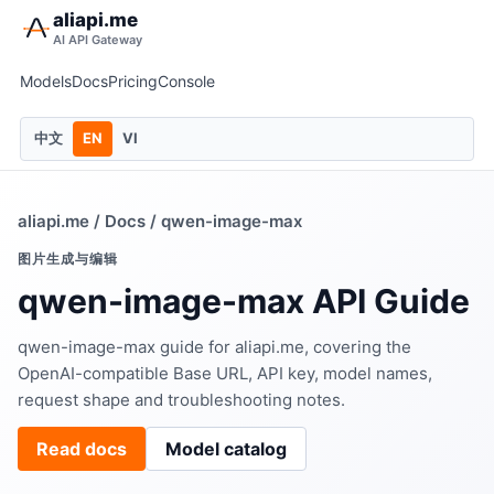
aliapi.me
AI API Gateway
Models
Docs
Pricing
Console
中文
EN
VI
aliapi.me
/
Docs
/ qwen-image-max
图片生成与编辑
qwen-image-max API Guide
qwen-image-max guide for aliapi.me, covering the
OpenAI-compatible Base URL, API key, model names,
request shape and troubleshooting notes.
Read docs
Model catalog