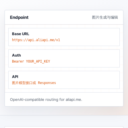
Endpoint
图片生成与编辑
Base URL
https://api.aliapi.me/v1
Auth
Bearer YOUR_API_KEY
API
图片模型接口或 Responses
OpenAI-compatible routing for aliapi.me.