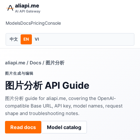
aliapi.me
AI API Gateway
Models
Docs
Pricing
Console
中文
EN
VI
aliapi.me
/
Docs
/ 图片分析
图片生成与编辑
图片分析 API Guide
图片分析 guide for aliapi.me, covering the OpenAI-
compatible Base URL, API key, model names, request
shape and troubleshooting notes.
Read docs
Model catalog