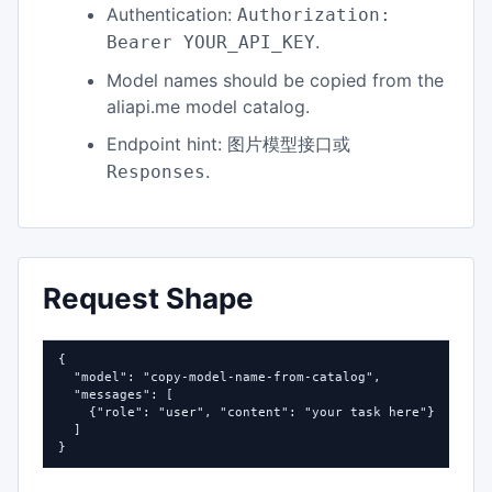
Authentication:
Authorization:
.
Bearer YOUR_API_KEY
Model names should be copied from the
aliapi.me model catalog.
Endpoint hint:
图片模型接口或
.
Responses
Request Shape
{

  "model": "copy-model-name-from-catalog",

  "messages": [

    {"role": "user", "content": "your task here"}

  ]

}