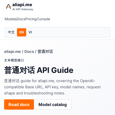
aliapi.me
AI API Gateway
Models
Docs
Pricing
Console
中文
EN
VI
aliapi.me
/
Docs
/ 普通对话
文本模型接口
普通对话 API Guide
普通对话 guide for aliapi.me, covering the OpenAI-
compatible Base URL, API key, model names, request
shape and troubleshooting notes.
Read docs
Model catalog