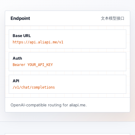
Endpoint
文本模型接口
Base URL
https://api.aliapi.me/v1
Auth
Bearer YOUR_API_KEY
API
/v1/chat/completions
OpenAI-compatible routing for aliapi.me.