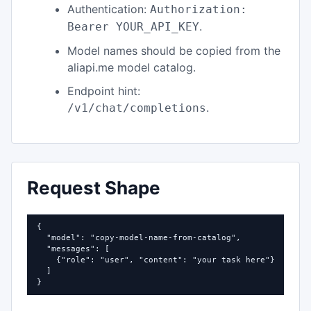
Authentication:
Authorization:
.
Bearer YOUR_API_KEY
Model names should be copied from the
aliapi.me model catalog.
Endpoint hint:
.
/v1/chat/completions
Request Shape
{

  "model": "copy-model-name-from-catalog",

  "messages": [

    {"role": "user", "content": "your task here"}

  ]

}