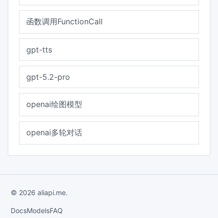
函数调用FunctionCall
gpt-tts
gpt-5.2-pro
openai绘图模型
openai多轮对话
© 2026 aliapi.me.
Docs
Models
FAQ