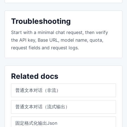
Troubleshooting
Start with a minimal chat request, then verify
the API key, Base URL, model name, quota,
request fields and request logs.
Related docs
普通文本对话（非流）
普通文本对话（流式输出）
固定格式化输出Json