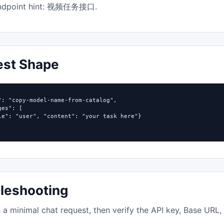
dpoint hint:
.
视频任务接口
est Shape
": "copy-model-name-from-catalog",

es": [

le": "user", "content": "your task here"}

leshooting
h a minimal chat request, then verify the API key, Base URL