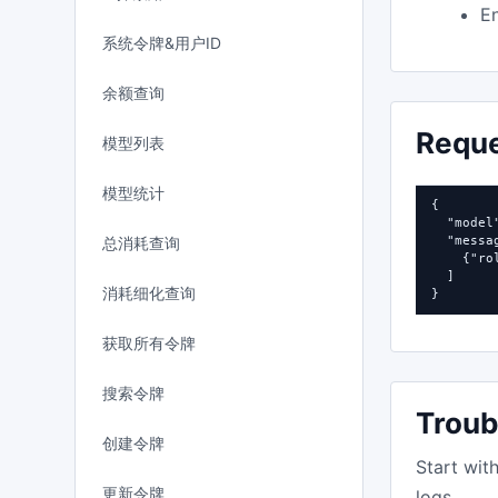
En
系统令牌&用户ID
余额查询
Requ
模型列表
模型统计
{

  "model
总消耗查询
  "messag
    {"ro
  ]

消耗细化查询
}
获取所有令牌
搜索令牌
Troub
创建令牌
Start wit
更新令牌
logs.