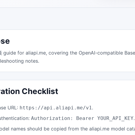
ose
ide for aliapi.me, covering the OpenAI-compatible Base 
leshooting notes.
ration Checklist
ase URL:
.
https://api.aliapi.me/v1
uthentication:
.
Authorization: Bearer YOUR_API_KEY
odel names should be copied from the aliapi.me model cat