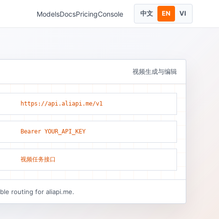
中文
EN
VI
Models
Docs
Pricing
Console
视频生成与编辑
https://api.aliapi.me/v1
Bearer YOUR_API_KEY
视频任务接口
le routing for aliapi.me.