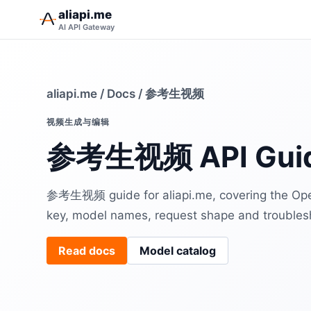
aliapi.me
AI API Gateway
aliapi.me
/
Docs
/ 参考生视频
视频生成与编辑
参考生视频 API Gui
参考生视频 guide for aliapi.me, covering the Op
key, model names, request shape and troubles
Read docs
Model catalog