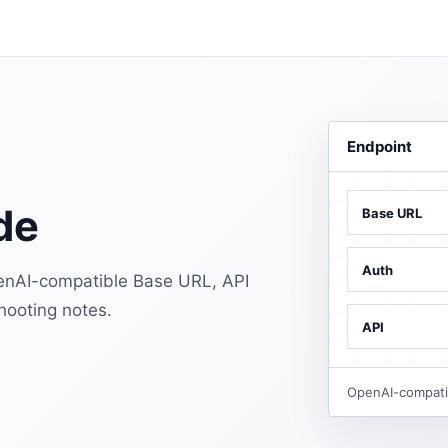
Endpoint
de
Base URL
Auth
enAI-compatible Base URL, API
hooting notes.
API
OpenAI-compatib