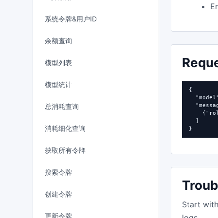
En
系统令牌&用户ID
余额查询
Requ
模型列表
模型统计
{

  "model
总消耗查询
  "messag
    {"ro
  ]

消耗细化查询
}
获取所有令牌
搜索令牌
Troub
创建令牌
Start wit
更新令牌
logs.