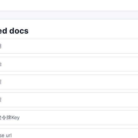
ed docs
用
始
程
程
令牌Key
e url