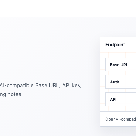
Endpoint
Base URL
Auth
AI-compatible Base URL, API key,
ng notes.
API
OpenAI-compatib