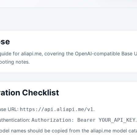
ose
e for aliapi.me, covering the OpenAI-compatible Base U
ooting notes.
ration Checklist
ase URL:
.
https://api.aliapi.me/v1
uthentication:
.
Authorization: Bearer YOUR_API_KEY
odel names should be copied from the aliapi.me model cat