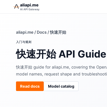
aliapi.me
AI API Gateway
aliapi.me
/
Docs
/ 快速开始
入门与规则
快速开始 API Guide
快速开始 guide for aliapi.me, covering the Open
model names, request shape and troubleshooti
Read docs
Model catalog