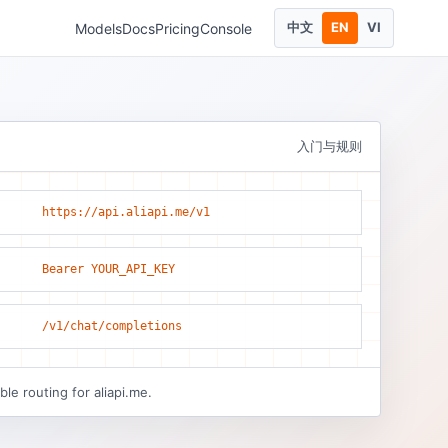
中文
EN
VI
Models
Docs
Pricing
Console
入门与规则
https://api.aliapi.me/v1
Bearer YOUR_API_KEY
/v1/chat/completions
le routing for aliapi.me.