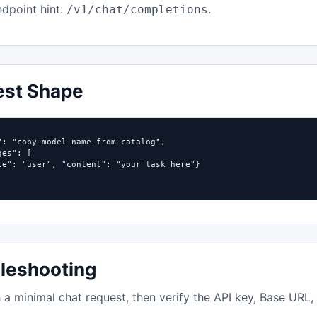
dpoint hint:
.
/v1/chat/completions
est Shape
": "copy-model-name-from-catalog",

es": [

le": "user", "content": "your task here"}

leshooting
h a minimal chat request, then verify the API key, Base URL