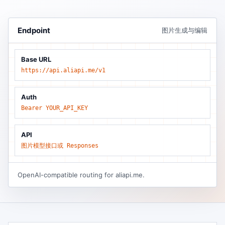
Endpoint
图片生成与编辑
Base URL
https://api.aliapi.me/v1
Auth
Bearer YOUR_API_KEY
API
图片模型接口或 Responses
OpenAI-compatible routing for aliapi.me.