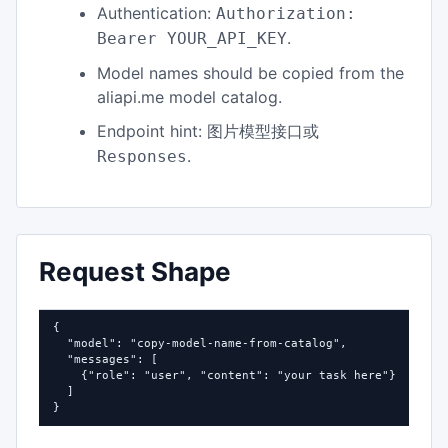
Authentication:
Authorization:
.
Bearer YOUR_API_KEY
Model names should be copied from the
aliapi.me model catalog.
Endpoint hint:
图片模型接口或
.
Responses
Request Shape
{

  "model": "copy-model-name-from-catalog",

  "messages": [

    {"role": "user", "content": "your task here"}

  ]

}