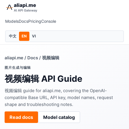
aliapi.me
AI API Gateway
Models
Docs
Pricing
Console
中文
EN
VI
aliapi.me
/
Docs
/ 视频编辑
图片生成与编辑
视频编辑 API Guide
视频编辑 guide for aliapi.me, covering the OpenAI-
compatible Base URL, API key, model names, request
shape and troubleshooting notes.
Read docs
Model catalog