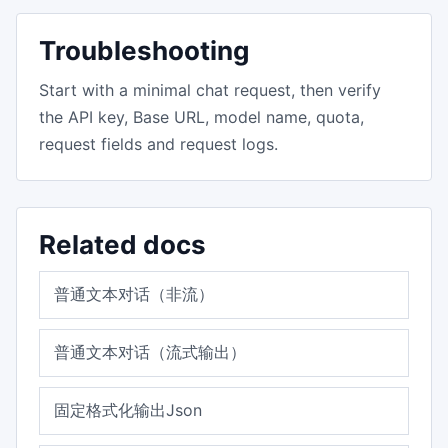
Troubleshooting
Start with a minimal chat request, then verify
the API key, Base URL, model name, quota,
request fields and request logs.
Related docs
普通文本对话（非流）
普通文本对话（流式输出）
固定格式化输出Json