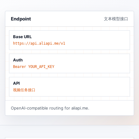
Endpoint
文本模型接口
Base URL
https://api.aliapi.me/v1
Auth
Bearer YOUR_API_KEY
API
视频任务接口
OpenAI-compatible routing for aliapi.me.