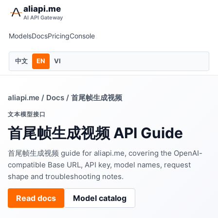
aliapi.me
AI API Gateway
Models
Docs
Pricing
Console
中文
EN
VI
aliapi.me
/
Docs
/ 首尾帧生成视频
文本模型接口
首尾帧生成视频 API Guide
首尾帧生成视频 guide for aliapi.me, covering the OpenAI-
compatible Base URL, API key, model names, request
shape and troubleshooting notes.
Read docs
Model catalog