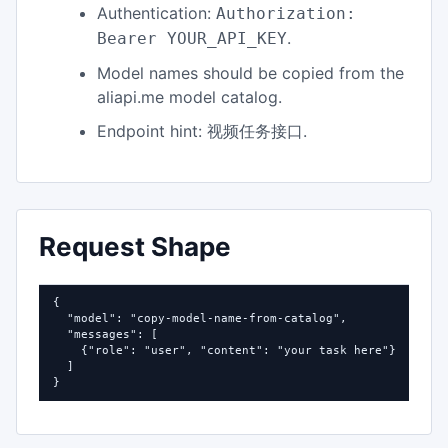
Authentication:
Authorization:
.
Bearer YOUR_API_KEY
Model names should be copied from the
aliapi.me model catalog.
Endpoint hint:
.
视频任务接口
Request Shape
{

  "model": "copy-model-name-from-catalog",

  "messages": [

    {"role": "user", "content": "your task here"}

  ]

}