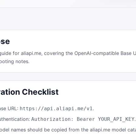
ose
e for aliapi.me, covering the OpenAI-compatible Base U
ooting notes.
ration Checklist
ase URL:
.
https://api.aliapi.me/v1
uthentication:
.
Authorization: Bearer YOUR_API_KEY
odel names should be copied from the aliapi.me model cat