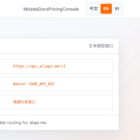
中文
EN
VI
Models
Docs
Pricing
Console
文本模型接口
https://api.aliapi.me/v1
Bearer YOUR_API_KEY
视频任务接口
le routing for aliapi.me.