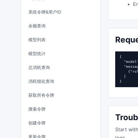
En
系统令牌&用户ID
余额查询
Requ
模型列表
模型统计
{

  "model
总消耗查询
  "messag
    {"ro
  ]

消耗细化查询
}
获取所有令牌
搜索令牌
Troub
创建令牌
Start wit
更新令牌
logs.