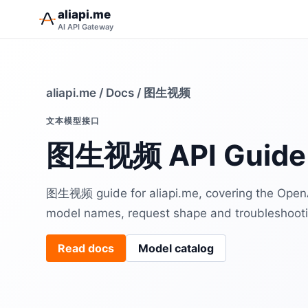
aliapi.me
AI API Gateway
aliapi.me
/
Docs
/ 图生视频
文本模型接口
图生视频 API Guide
图生视频 guide for aliapi.me, covering the Open
model names, request shape and troubleshooti
Read docs
Model catalog