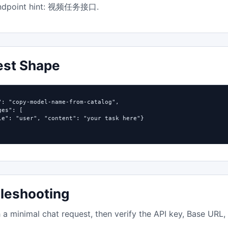
dpoint hint:
.
视频任务接口
est Shape
": "copy-model-name-from-catalog",

es": [

le": "user", "content": "your task here"}

leshooting
h a minimal chat request, then verify the API key, Base URL