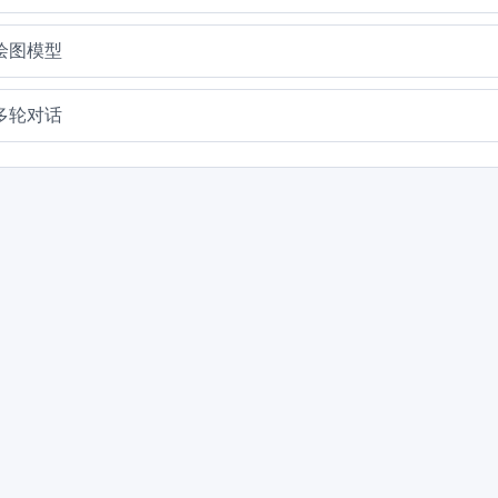
i绘图模型
i多轮对话