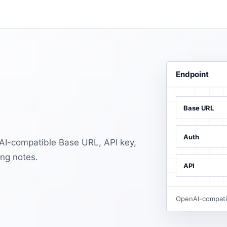
Endpoint
Base URL
Auth
AI-compatible Base URL, API key,
ng notes.
API
OpenAI-compatib